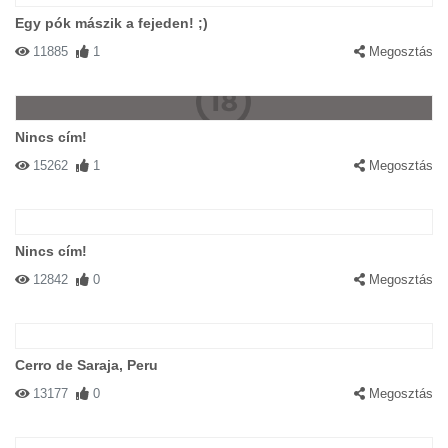
Egy pók mászik a fejeden! ;)
11885
1
Megosztás
Nincs cím!
15262
1
Megosztás
Nincs cím!
12842
0
Megosztás
Cerro de Saraja, Peru
13177
0
Megosztás