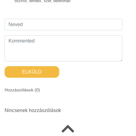
tisztító
,
windex
,
szer
,
belerohan
ELKÜLD
Hozzászólások (
0
)
Nincsenek hozzászólások