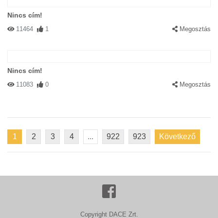
Nincs cím!
11464
1
Megosztás
Nincs cím!
11083
0
Megosztás
1
2
3
4
...
922
923
Következő
Copyright DACE Zrt.