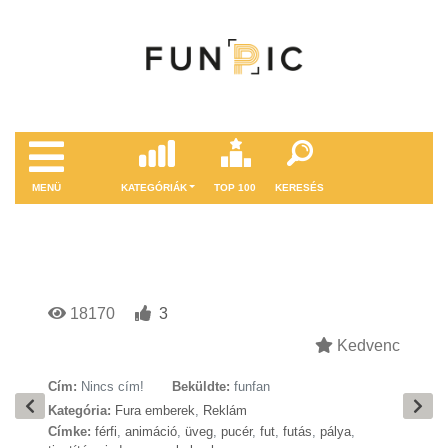
MENÜ
KATEGÓRIÁK
TOP 100
KERESÉS
18170
3
Kedvenc
Cím:
Nincs cím!
Beküldte:
funfan
Kategória:
Fura emberek
,
Reklám
Címke:
férfi
,
animáció
,
üveg
,
pucér
,
fut
,
futás
,
pálya
,