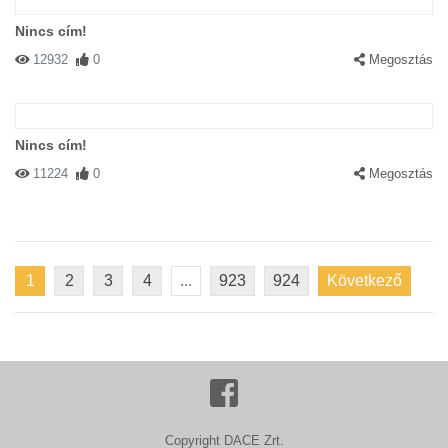
Nincs cím!
12932
0
Megosztás
Nincs cím!
11224
0
Megosztás
1
2
3
4
...
923
924
Következő
Copyright DACE Zrt.