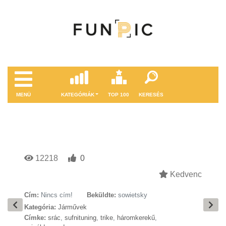
MENÜ
KATEGÓRIÁK
TOP 100
KERESÉS
12218
0
Kedvenc
Cím:
Nincs cím!
Beküldte:
sowietsky
Kategória:
Járművek
Címke:
srác
,
sufnituning
,
trike
,
háromkerekű
,