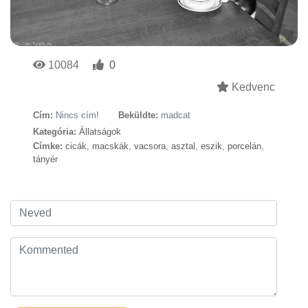
10084
0
Kedvenc
Cím:
Nincs cím!
Beküldte:
madcat
Kategória:
Állatságok
Címke:
cicák
,
macskák
,
vacsora
,
asztal
,
eszik
,
porcelán
,
tányér