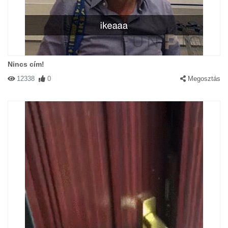
Nincs cím!
12338
0
Megosztás