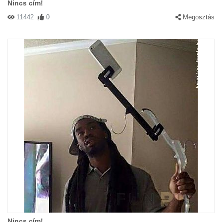
Nincs cím!
11442
0
Megosztás
Nincs cím!