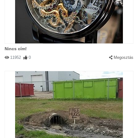
Nincs cím!
11952
0
Megosztás