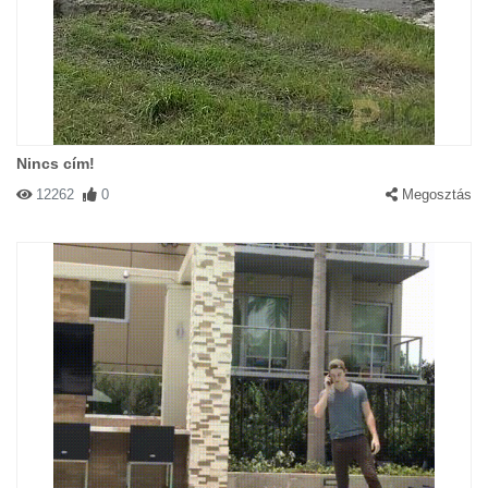
Nincs cím!
12262
0
Megosztás