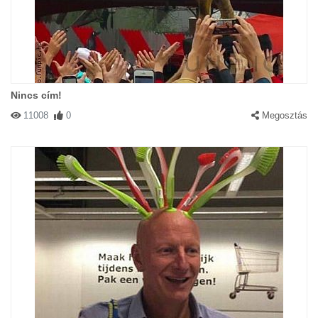
Nincs cím!
11008
0
Megosztás