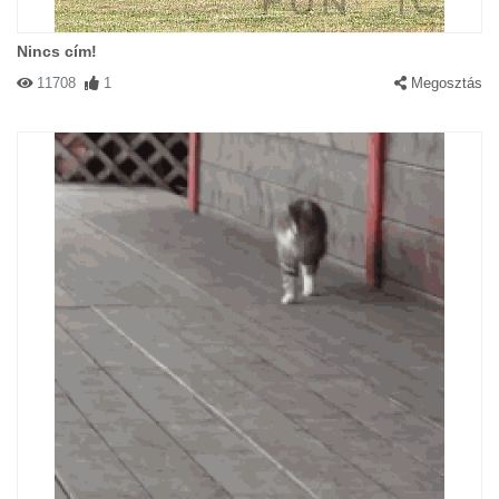
Nincs cím!
11708
1
Megosztás