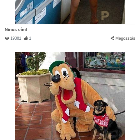
Nincs cím!
19381
1
Megosztás