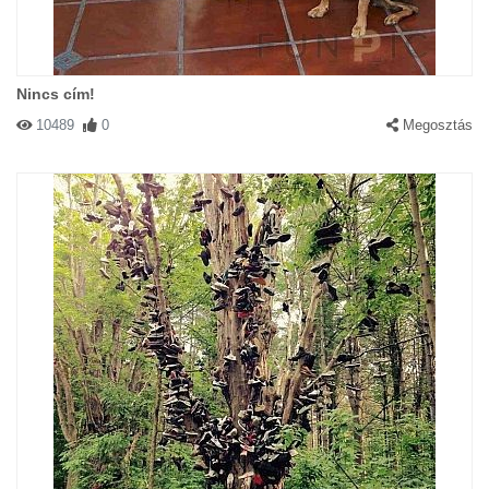
Nincs cím!
10489
0
Megosztás