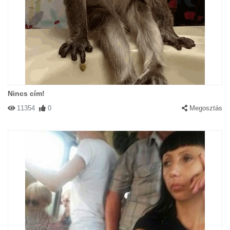
Nincs cím!
11354
0
Megosztás