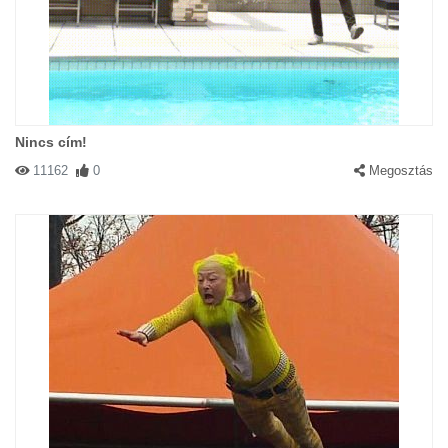
Nincs cím!
11162
0
Megosztás