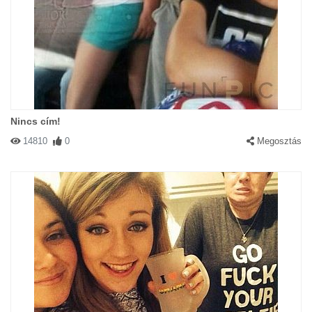
Nincs cím!
14810
0
Megosztás