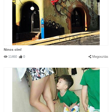
Nincs cím!
11460
0
Megosztás