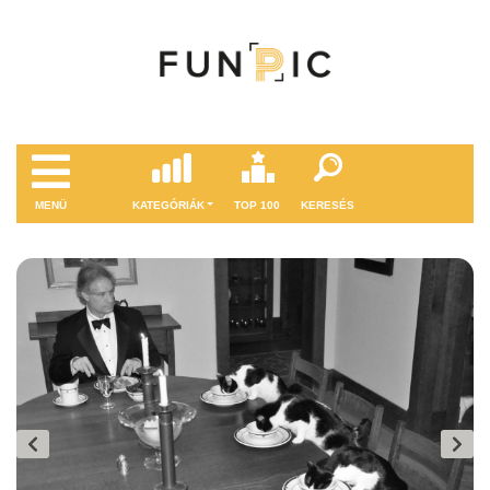
MENÜ
KATEGÓRIÁK
TOP 100
KERESÉS