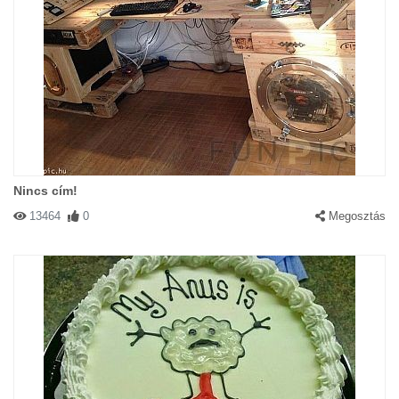
Nincs cím!
13464
0
Megosztás