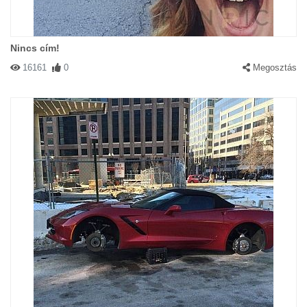
Nincs cím!
16161
0
Megosztás