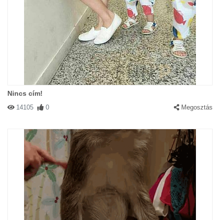
Nincs cím!
14105
0
Megosztás