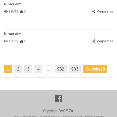
Nincs cím!
11833
0
Megosztás
Nincs cím!
12875
0
Megosztás
1
2
3
4
...
932
933
Következő
Copyright DACE Zrt.