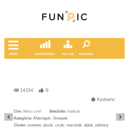
MENÜ
KATEGÓRIÁK
TOP 100
KERESÉS
14334
0
Kedvenc
Cím:
Nincs cím!
Beküldte:
madcat
Kategória:
Állatságok
,
Ünnepek
Címke:
szeretet
,
alszik
,
cicák
,
macskák
,
ablak
,
párkány