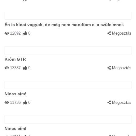
Én is kínai vagyok, de még nem mondtam el a szüleimnek
12092
0
Megosztás
Króm GTR
13387
0
Megosztás
Nincs cím!
11736
0
Megosztás
Nincs cím!