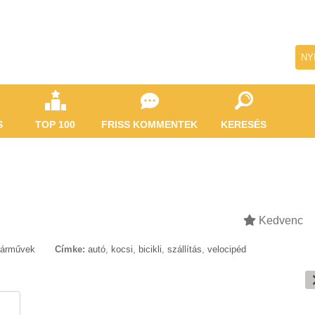
NY
S
TOP 100
FRISS KOMMENTEK
KERESÉS
Kedvenc
Járművek
Címke:
autó
,
kocsi
,
bicikli
,
szállítás
,
velocipéd