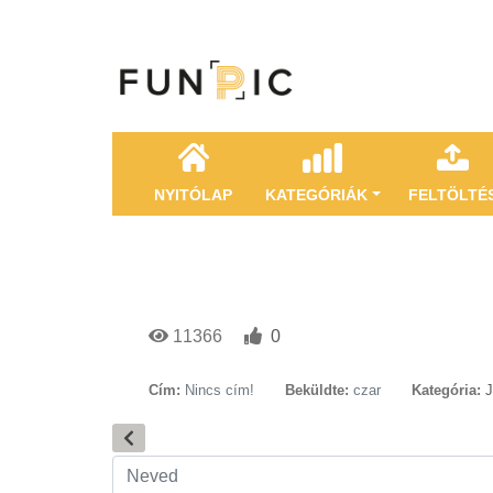
NYITÓLAP
KATEGÓRIÁK
FELTÖLTÉ
11366
0
Cím:
Nincs cím!
Beküldte:
czar
Kategória: