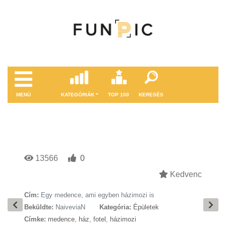
MENÜ
KATEGÓRIÁK
TOP 100
KERESÉS
13566
0
Kedvenc
Cím:
Egy medence, ami egyben házimozi is
Beküldte:
NaiveviaN
Kategória:
Épületek
Címke:
medence
,
ház
,
fotel
,
házimozi