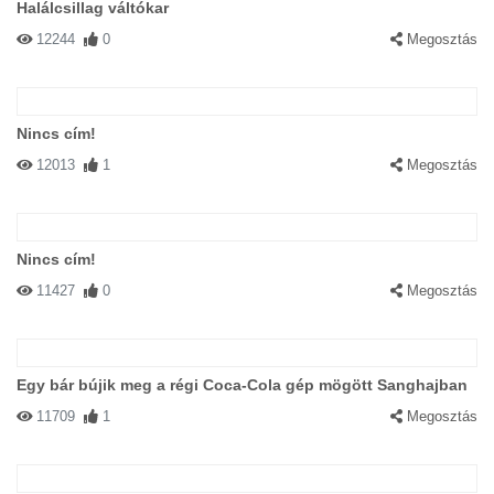
Halálcsillag váltókar
12244
0
Megosztás
Nincs cím!
12013
1
Megosztás
Nincs cím!
11427
0
Megosztás
Egy bár bújik meg a régi Coca-Cola gép mögött Sanghajban
11709
1
Megosztás