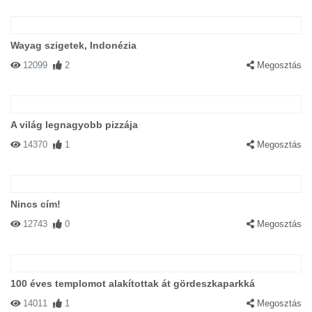
Wayag szigetek, Indonézia
12099
2
Megosztás
A világ legnagyobb pizzája
14370
1
Megosztás
Nincs cím!
12743
0
Megosztás
100 éves templomot alakítottak át gördeszkaparkká
14011
1
Megosztás