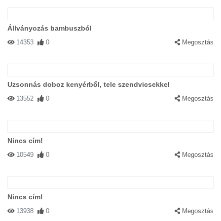
Állványozás bambuszból
14353
0
Megosztás
Uzsonnás doboz kenyérből, tele szendvicsekkel
13552
0
Megosztás
Nincs cím!
10549
0
Megosztás
Nincs cím!
13938
0
Megosztás