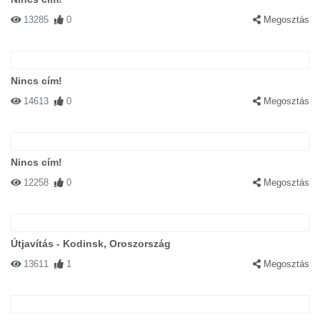
13285
0
Megosztás
Nincs cím!
14613
0
Megosztás
Nincs cím!
12258
0
Megosztás
Útjavítás - Kodinsk, Oroszország
13611
1
Megosztás