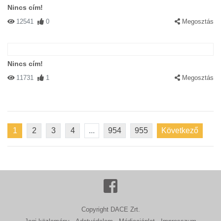
Nincs cím!
12541
0
Megosztás
Nincs cím!
11731
1
Megosztás
1
2
3
4
...
954
955
Következő
Copyright DACE Zrt.