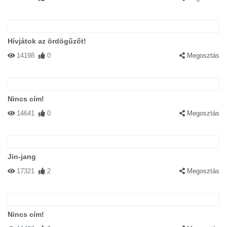
Hívjátok az ördögűzőt!
14198
0
Megosztás
Nincs cím!
14641
0
Megosztás
Jin-jang
17321
2
Megosztás
Nincs cím!