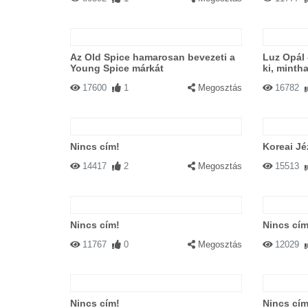
Az Old Spice hamarosan bevezeti a
Luz Opál 
Young Spice márkát
ki, minth
17600
1
Megosztás
16782
Nincs cím!
Koreai Jé
14417
2
Megosztás
15513
Nincs cím!
Nincs cím
11767
0
Megosztás
12029
Nincs cím!
Nincs cím