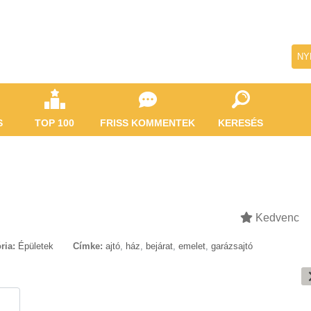
NY
S
TOP 100
FRISS KOMMENTEK
KERESÉS
Kedvenc
ria:
Épületek
Címke:
ajtó
,
ház
,
bejárat
,
emelet
,
garázsajtó