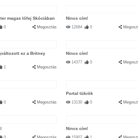
ter magas lófej Skóciában
Nincs cím!
0
Megosztás
12684
0
Megosz
áltozott ez a Britney
Nincs cím!
14377
0
Megosz
1
Megosztás
Portal tükrök
0
Megosztás
13130
0
Megosz
!
Nincs cím!
0
Megosztás
15907
1
Megosz