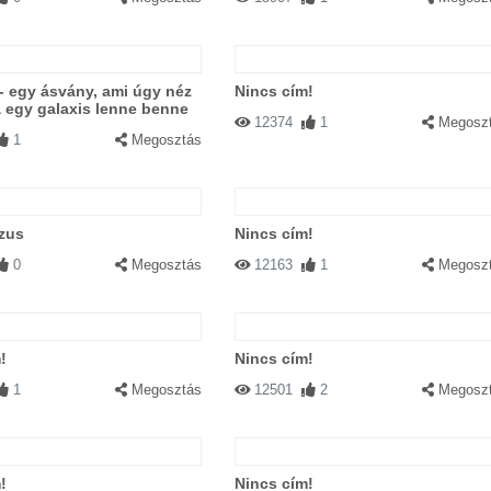
- egy ásvány, ami úgy néz
Nincs cím!
a egy galaxis lenne benne
12374
1
Megosz
1
Megosztás
zus
Nincs cím!
0
Megosztás
12163
1
Megosz
!
Nincs cím!
1
Megosztás
12501
2
Megosz
!
Nincs cím!