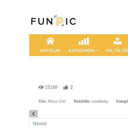
NYITÓLAP
KATEGÓRIÁK
FELTÖLTÉ
15188
2
Cím:
Nincs cím!
Beküldte:
sowietsky
Kategó