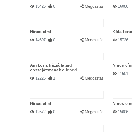
13426
0
Megosztás
16086
Nincs cím!
Kóla tort
14697
0
Megosztás
15726
Amikor a háziállataid
Nincs cím
összejátszanak ellened
11601
12225
1
Megosztás
Nincs cím!
Nincs cím
12572
0
Megosztás
15606