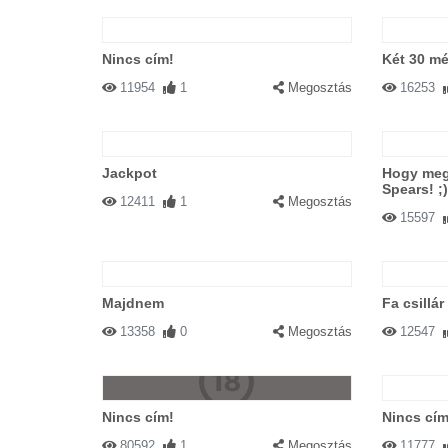
Nincs cím!
Két 30 mé
11954
1
Megosztás
16253
Jackpot
Hogy megv
Spears! ;)
12411
1
Megosztás
15597
Majdnem
Fa csillár
13358
0
Megosztás
12547
Nincs cím!
Nincs cím
80592
1
Megosztás
11777