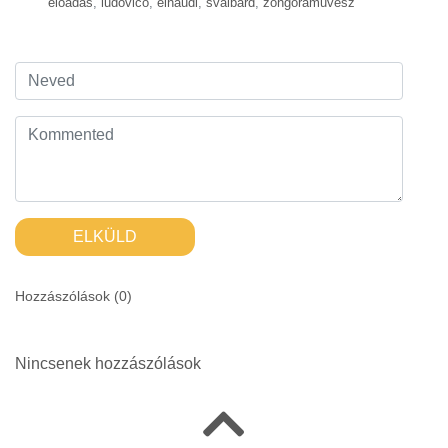
előadás
,
ludovico
,
einaudi
,
svalbard
,
zongoraművész
ELKÜLD
Hozzászólások (
0
)
Nincsenek hozzászólások