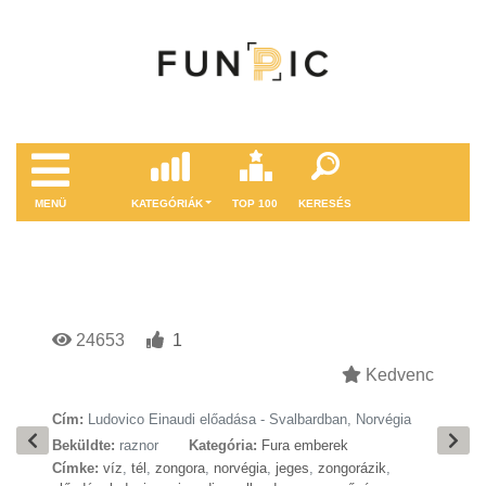
MENÜ
KATEGÓRIÁK
TOP 100
KERESÉS
24653
1
Kedvenc
Cím:
Ludovico Einaudi előadása - Svalbardban, Norvégia
Beküldte:
raznor
Kategória:
Fura emberek
Címke:
víz
,
tél
,
zongora
,
norvégia
,
jeges
,
zongorázik
,