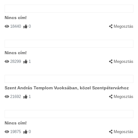
Nincs cím!
18440
0
Megosztás
Nincs cím!
28299
1
Megosztás
Szent András Templom Vuoksában, közel Szentpétervárhoz
21692
1
Megosztás
Nincs cím!
19875
0
Megosztás