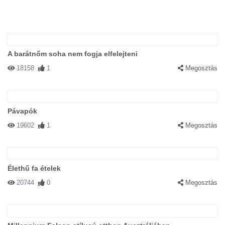
A barátnőm soha nem fogja elfelejteni
18158
1
Megosztás
Pávapók
19602
1
Megosztás
Élethű fa ételek
20744
0
Megosztás