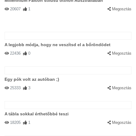
Millennium Falcon stílusú otthon Ausztráliában
20607
1
Megosztás
A legjobb módja, hogy ne veszítsd el a bőröndödet
22436
0
Megosztás
Egy pók volt az autóban ;)
25333
3
Megosztás
A tábla sokkal érthetőbbé teszi
18205
1
Megosztás