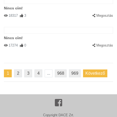
Nincs cím!
18317
3
Megosztás
Nincs cím!
17274
0
Megosztás
1
2
3
4
...
968
969
Következő
Copyright DACE Zrt.