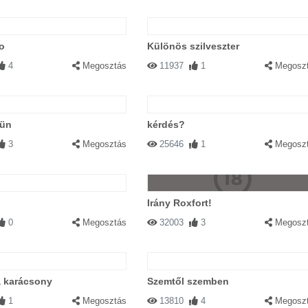
o
Különös szilveszter
4
Megosztás
11937
1
Megosz
sün
kérdés?
3
Megosztás
25646
1
Megosz
Irány Roxfort!
0
Megosztás
32003
3
Megosz
a karácsony
Szemtől szemben
1
Megosztás
13810
4
Megosz