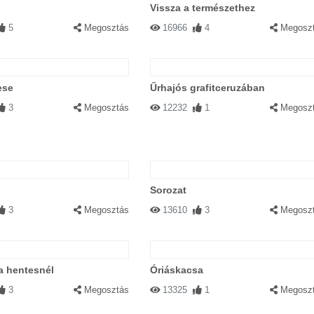
Vissza a természethez
5
Megosztás
16966
4
Megosz
ese
Űrhajós grafitceruzában
3
Megosztás
12232
1
Megosz
Sorozat
3
Megosztás
13610
3
Megosz
a hentesnél
Óriáskacsa
3
Megosztás
13325
1
Megosz