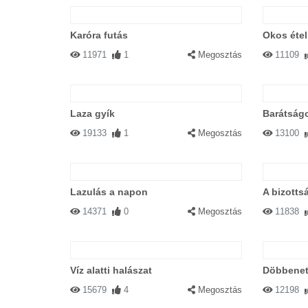
Karóra futás
Okos éte
11971
1
Megosztás
11109
Laza gyík
Barátság
19133
1
Megosztás
13100
Lazulás a napon
A bizottsá
14371
0
Megosztás
11838
Víz alatti halászat
Döbbene
15679
4
Megosztás
12198