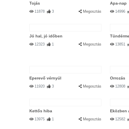
Tojás
Apa-nap
11878
3
Megosztás
14996
Jó hal, jó időben
Tündérm
12323
1
Megosztás
13851
Eperevő vérnyúl
Orrozás
11920
3
Megosztás
12808
Kettős hiba
Eközben 
13975
1
Megosztás
12582