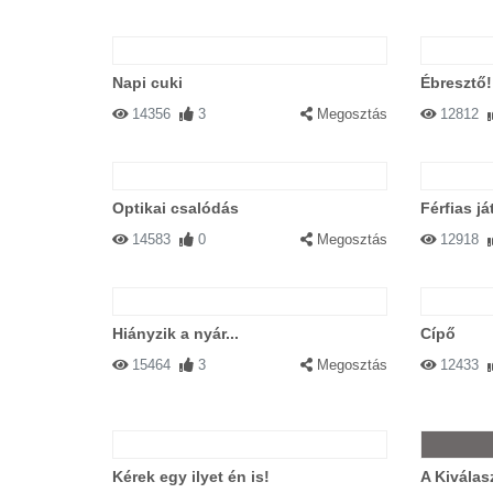
Napi cuki
Ébresztő!
14356
3
Megosztás
12812
Optikai csalódás
Férfias já
14583
0
Megosztás
12918
Hiányzik a nyár...
Cípő
15464
3
Megosztás
12433
Kérek egy ilyet én is!
A Kiválas