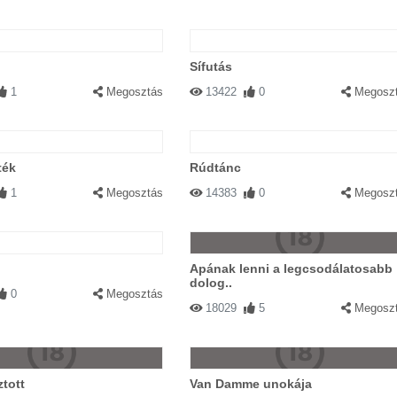
Sífutás
1
Megosztás
13422
0
Megosz
ték
Rúdtánc
1
Megosztás
14383
0
Megosz
Apának lenni a legcsodálatosabb
dolog..
0
Megosztás
18029
5
Megosz
ztott
Van Damme unokája