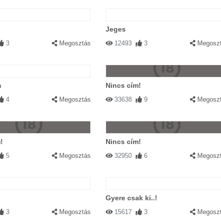
Jeges
3
Megosztás
12493
3
Megosz
m
Nincs cím!
4
Megosztás
33638
9
Megosz
!
Nincs cím!
5
Megosztás
32950
6
Megosz
Gyere csak ki..!
3
Megosztás
15617
3
Megosz