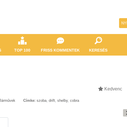
NY
S
TOP 100
FRISS KOMMENTEK
KERESÉS
Kedvenc
Járművek
Címke:
szoba
,
drift
,
shelby
,
cobra