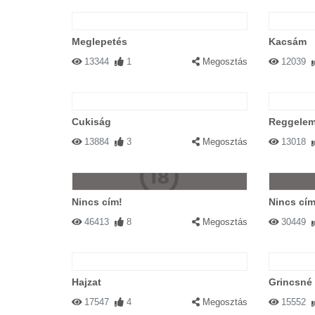
Meglepetés
Kacsám
13344
1
Megosztás
12039
Cukiság
Reggele
13884
3
Megosztás
13018
Nincs cím!
Nincs cím
46413
8
Megosztás
30449
Hajzat
Grincsné
17547
4
Megosztás
15552