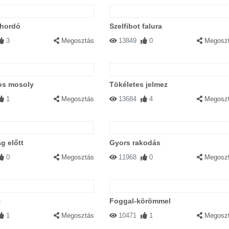
lhordó
Szelfibot falura
3
Megosztás
13849
0
Megosz
os mosoly
Tökéletes jelmez
1
Megosztás
13684
4
Megosz
g előtt
Gyors rakodás
0
Megosztás
11968
0
Megosz
t
Foggal-körömmel
1
Megosztás
10471
1
Megosz