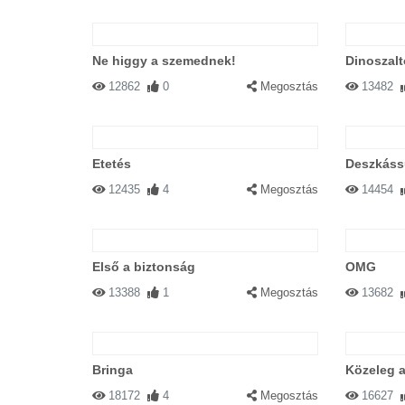
Ne higgy a szemednek!
Dinoszalt
12862
0
Megosztás
13482
Etetés
Deszkás
12435
4
Megosztás
14454
Első a biztonság
OMG
13388
1
Megosztás
13682
Bringa
Közeleg 
18172
4
Megosztás
16627