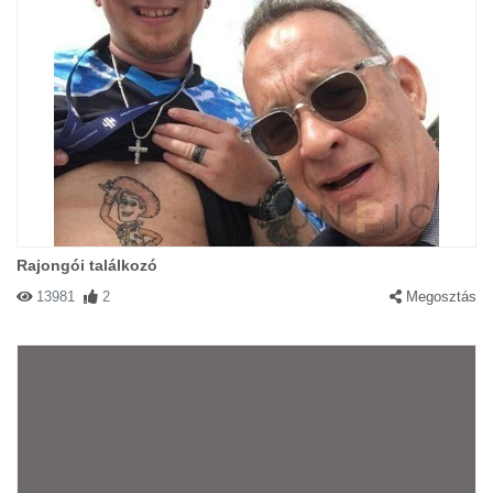
Rajongói találkozó
13981
2
Megosztás