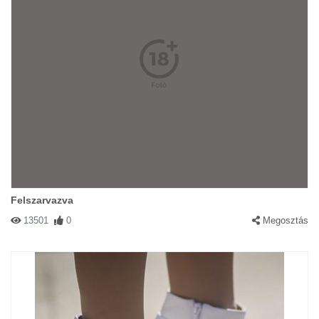
Felszarvazva
13501
0
Megosztás