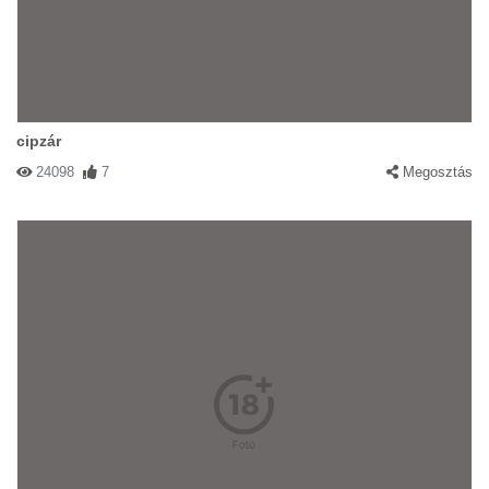
cipzár
24098
7
Megosztás