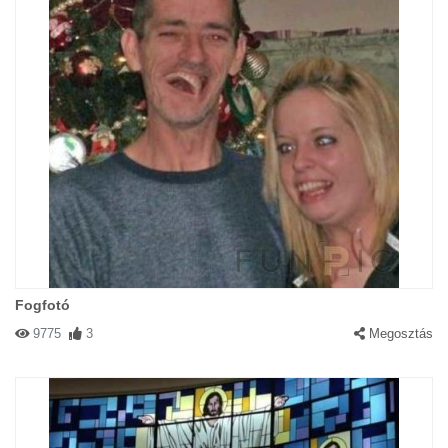
Fogfotó
9775
3
Megosztás