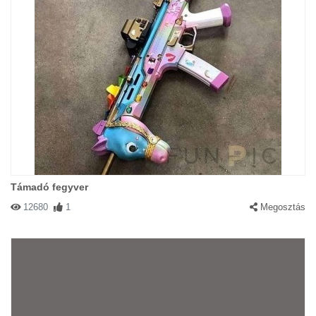
Támadó fegyver
12680
1
Megosztás