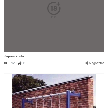
Kapaszkodó
16920
11
Megosztás