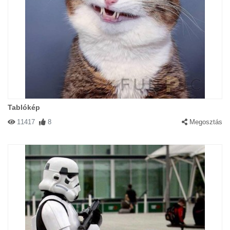
Tablókép
11417
8
Megosztás