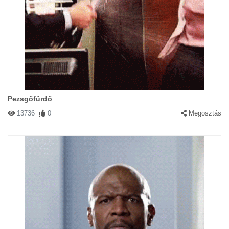
Pezsgőfürdő
13736
0
Megosztás