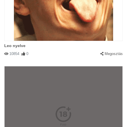
Leo nyelve
10854
0
Megosztás