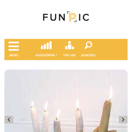
MENÜ
KATEGÓRIÁK
TOP 100
KERESÉS