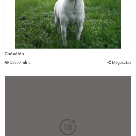
Csóválós
13960
3
Megosztás