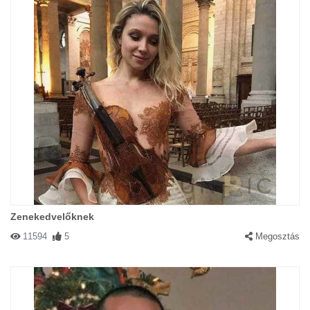
Zenekedvelőknek
11594
5
Megosztás