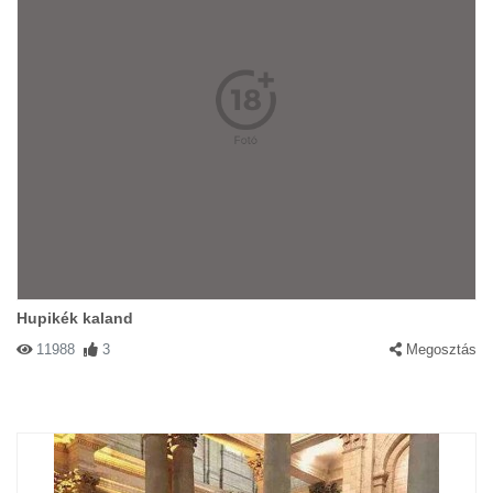
Hupikék kaland
11988
3
Megosztás