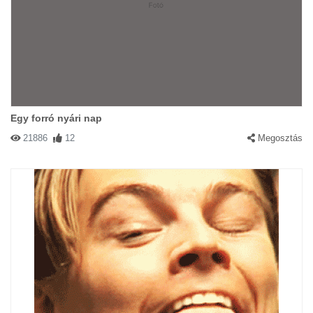
Egy forró nyári nap
21886
12
Megosztás