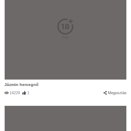
Jázmin hercegnő
14229
1
Megosztás