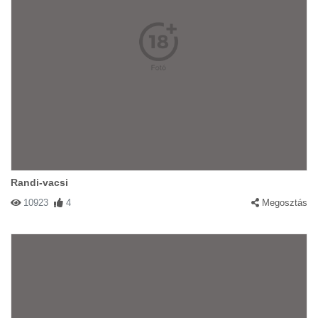
Randi-vacsi
10923
4
Megosztás