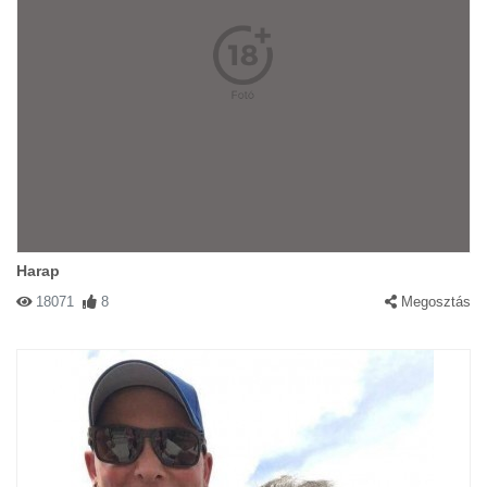
Harap
18071
8
Megosztás