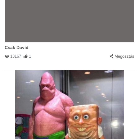
Csak David
13167
1
Megosztás