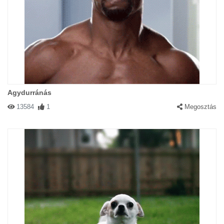
Agydurránás
13584
1
Megosztás