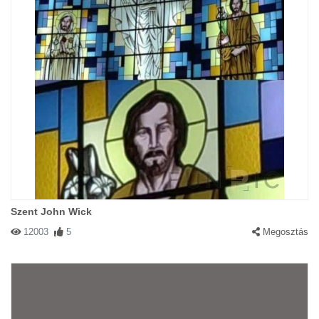
Szent John Wick
12003
5
Megosztás