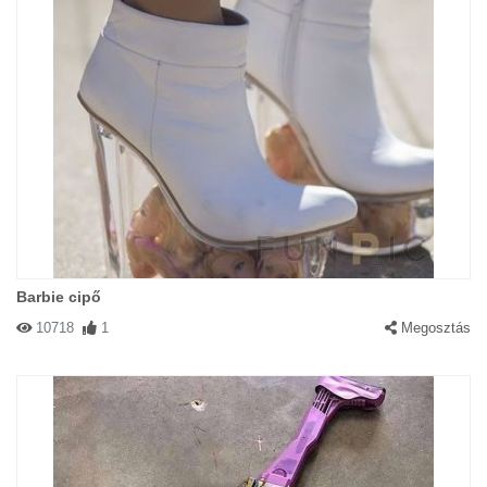
Barbie cipő
10718
1
Megosztás