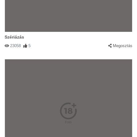
Szériázás
23058
5
Megosztás