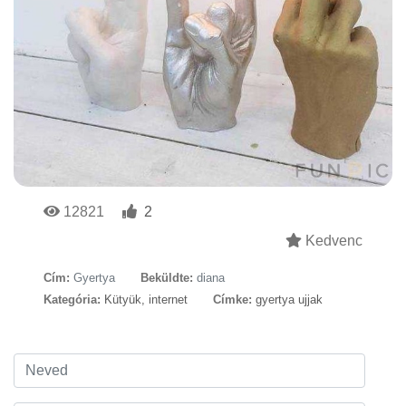
12821
2
Kedvenc
Cím:
Gyertya
Beküldte:
diana
Kategória:
Kütyük, internet
Címke:
gyertya ujjak