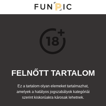
MENÜ
KATEGÓRIÁK
TOP 100
KERESÉS
FELNŐTT TARTALOM
14867
17
Kedvenc
Ez a tartalom olyan elemeket tartalmazhat,
Cím:
amelyek a hatályos jogszabályok kategóriái
Kiskutya
Beküldte:
diana
Kategória:
szerint kiskorúakra károsak lehetnek.
Állatságok
,
Felnőtt
Címke:
lány cici kutya