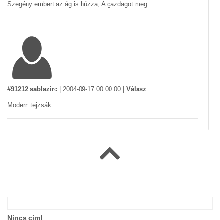
Szegény embert az ág is húzza, A gazdagot meg...
#91212 sablazirc
|
2004-09-17 00:00:00
|
Válasz
Modern tejzsák
#75750 Junsha
|
2004-04-26 00:00:00
|
Válasz
Ha jól látom a kép dinamikáját, éppen pofára esne a csaj, ha
leérne az arca! De őt nem vágja orcán a lengőajtó sem! És milyen
Nincs cím!