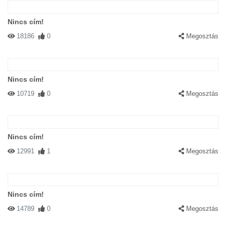
Nincs cím!
18186
0
Megosztás
#73268 birdy
|
2004-04-12 00:00:00
|
Válasz
Az Új Adobe-Hidratál is!
Nincs cím!
10719
0
Megosztás
Nincs cím!
12991
1
Megosztás
#72751 niki
|
2004-04-09 00:00:00
|
Válasz
nekem sincs kicsi de ez már durva
Nincs cím!
14789
0
Megosztás