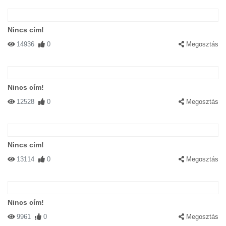
#71219 Soleil
|
2004-04-03 00:00:00
|
Válasz
Nincs cím!
Jordan
14936
0
Megosztás
Nincs cím!
12528
0
Megosztás
#70983 Agnus
|
2004-04-02 00:00:00
|
Válasz
photoshop...
Nincs cím!
13114
0
Megosztás
Nincs cím!
9961
0
Megosztás