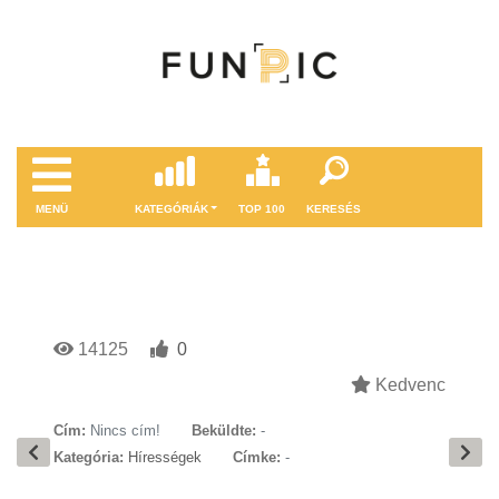
MENÜ
KATEGÓRIÁK
TOP 100
KERESÉS
14125
0
Kedvenc
Cím:
Nincs cím!
Beküldte:
-
Kategória:
Hírességek
Címke:
-