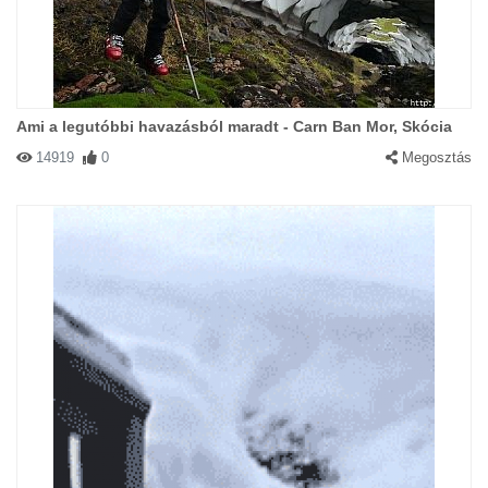
Ami a legutóbbi havazásból maradt - Carn Ban Mor, Skócia
14919
0
Megosztás