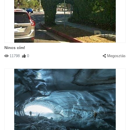
Nincs cím!
11798
0
Megosztás