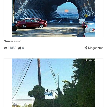
Nincs cím!
11852
0
Megosztás