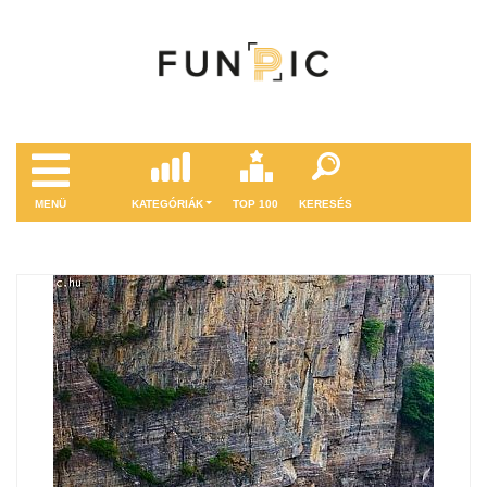
MENÜ
KATEGÓRIÁK
TOP 100
KERESÉS