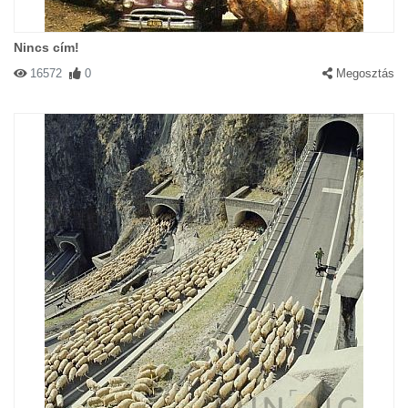
Nincs cím!
16572
0
Megosztás