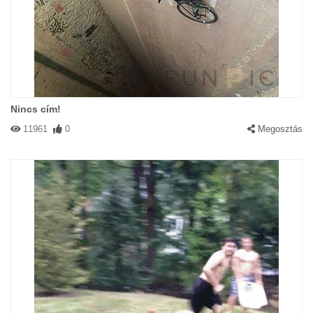
Nincs cím!
11961
0
Megosztás