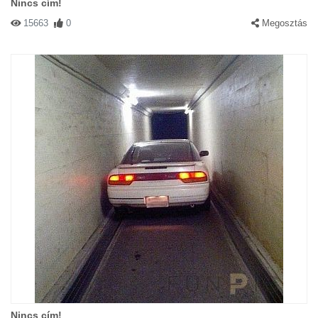
Nincs cím!
15663
0
Megosztás
Nincs cím!