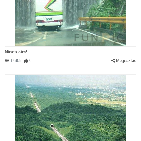
Nincs cím!
14808
0
Megosztás