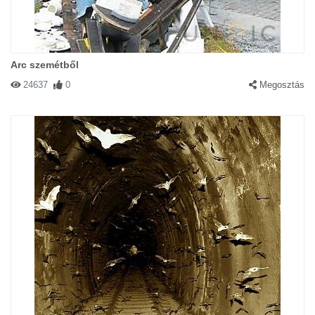
Arc szemétből
24637
0
Megosztás