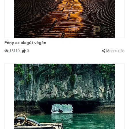
Fény az alagút végén
18119
0
Megosztás