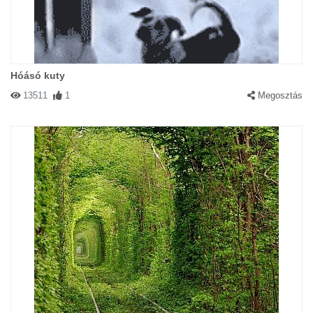
Hóásó kuty
13511
1
Megosztás