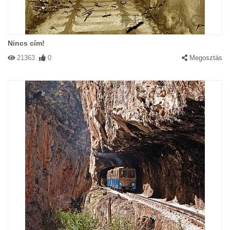
Nincs cím!
21363
0
Megosztás