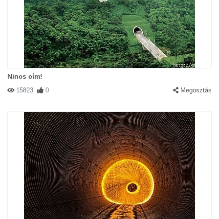
Nincs cím!
15823
0
Megosztás