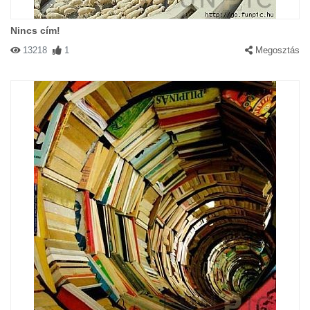
Nincs cím!
13218
1
Megosztás