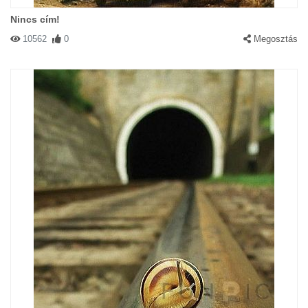
Nincs cím!
10562
0
Megosztás