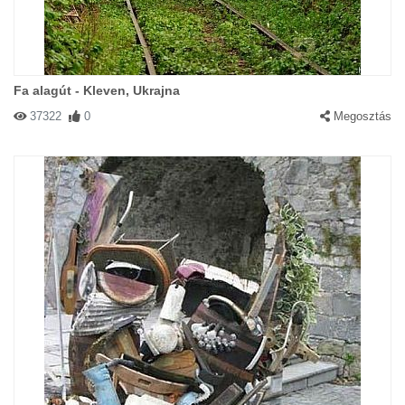
Fa alagút - Kleven, Ukrajna
37322
0
Megosztás