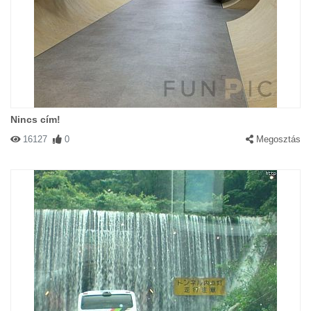
Nincs cím!
16127
0
Megosztás