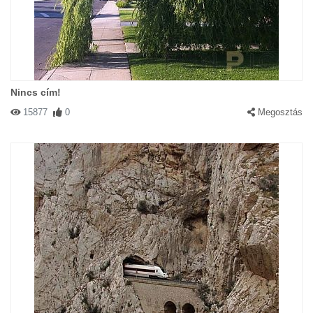
Nincs cím!
15877
0
Megosztás