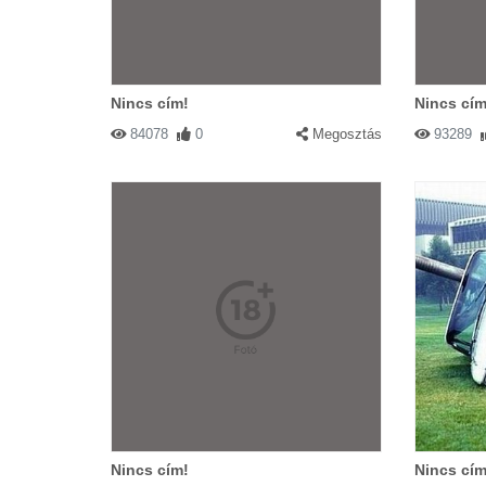
Nincs cím!
Nincs cím
84078
0
Megosztás
93289
Nincs cím!
Nincs cím