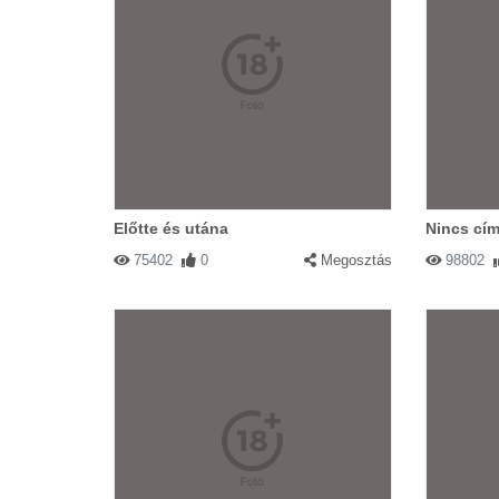
Előtte és utána
Nincs cím
75402
0
Megosztás
98802