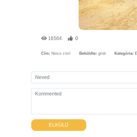
16564
0
Cím:
Nincs cím!
Beküldte:
gmb
Kategória:
E
ELKÜLD