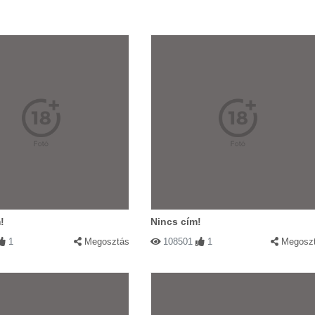
!
Nincs cím!
1
Megosztás
108501
1
Megosz