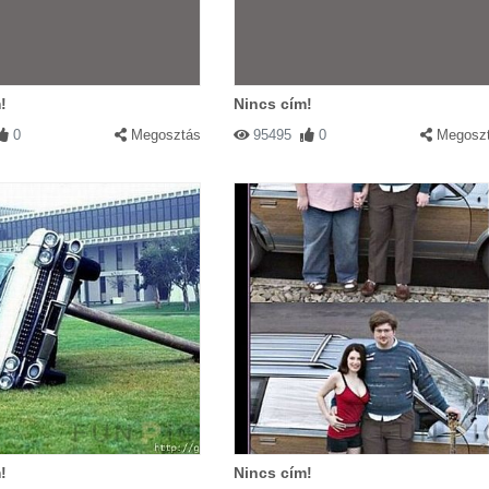
!
Nincs cím!
0
Megosztás
95495
0
Megosz
!
Nincs cím!