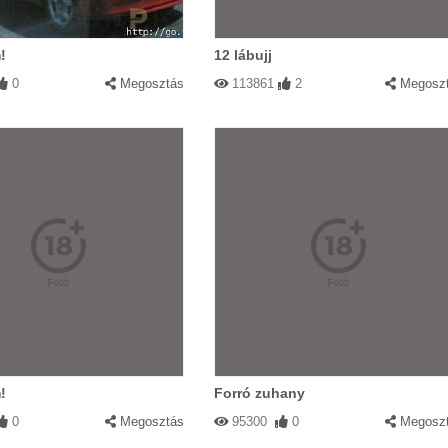
!
12 lábujj
0
Megosztás
113861
2
Megosz
!
Forró zuhany
0
Megosztás
95300
0
Megosz