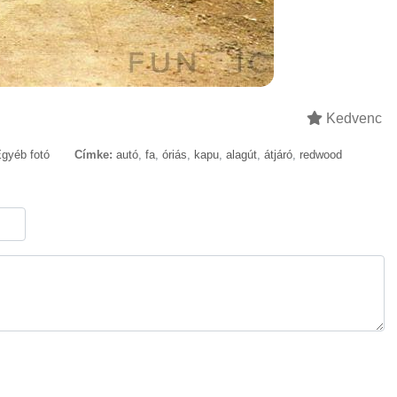
Kedvenc
gyéb fotó
Címke:
autó
,
fa
,
óriás
,
kapu
,
alagút
,
átjáró
,
redwood