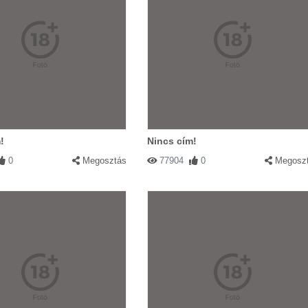
!
Nincs cím!
0
Megosztás
77904
0
Megosz