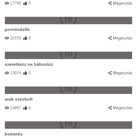
17790
0
Megosztás
pornónézők
16378
0
Megosztás
szeretkezz ne háborúzz
13974
0
Megosztás
arab szexbolt
14997
0
Megosztás
beetetés