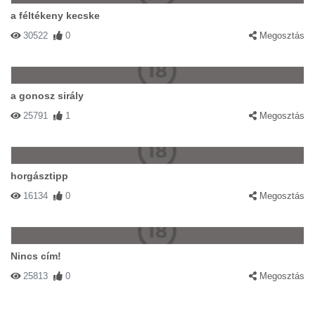
a féltékeny kecske
30522
0
Megosztás
a gonosz sirály
25791
1
Megosztás
horgásztipp
16134
0
Megosztás
Nincs cím!
25813
0
Megosztás