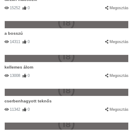
15252
0
Megosztás
a bosszú
14311
0
Megosztás
kellemes álom
13008
0
Megosztás
cserbenhagyott teknős
11342
0
Megosztás