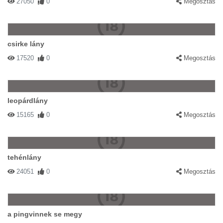
27050
0
Megosztás
csirke lány
17520
0
Megosztás
leopárdlány
15165
0
Megosztás
tehénlány
24051
0
Megosztás
a pingvinnek se megy