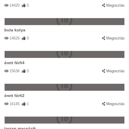
14420
0
Megosztás
buta kutya
14626
0
Megosztás
érett férfi4
15636
0
Megosztás
érett férfi2
16145
1
Megosztás
tarzan macsózik