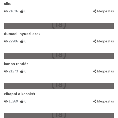
alku
21836
0
Megosztás
duracell nyuszi szex
22986
0
Megosztás
kanos rendőr
21273
0
Megosztás
elkapni a kecskét
15269
0
Megosztás