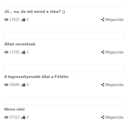
Jó... na, de mit mond a róka? ;)
17623
0
Megosztás
Állati nevetések
17315
1
Megosztás
A legveszélyesebb állat a Földön
25845
0
Megosztás
Nincs cím!
37313
0
Megosztás