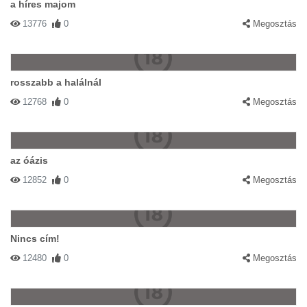
a híres majom
13776
0
Megosztás
rosszabb a halálnál
12768
0
Megosztás
az óázis
12852
0
Megosztás
Nincs cím!
12480
0
Megosztás