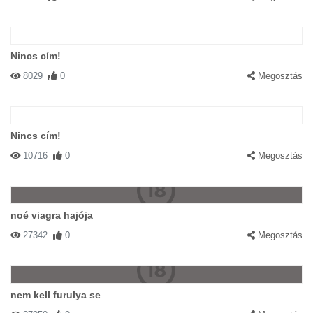
Nincs cím!
8029
0
Megosztás
Nincs cím!
10716
0
Megosztás
noé viagra hajója
27342
0
Megosztás
nem kell furulya se