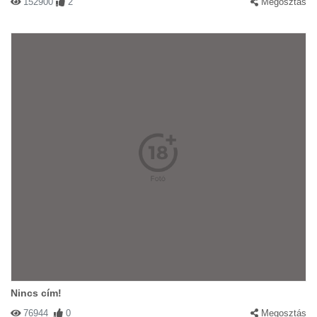
152900
2
Megosztás
Nincs cím!
76944
0
Megosztás