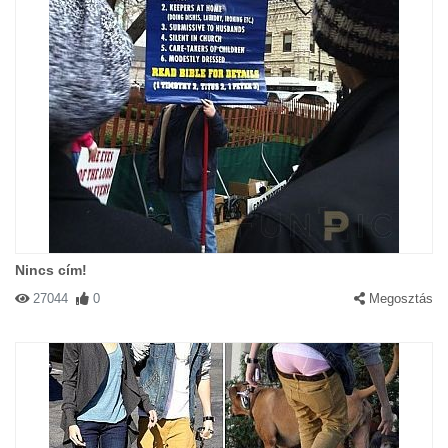
Nincs cím!
27044
0
Megosztás