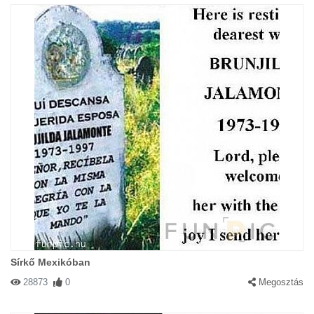
Sírkő Mexikóban
28873
0
Megosztás