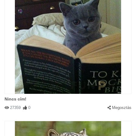
Nincs cím!
27359
0
Megosztás