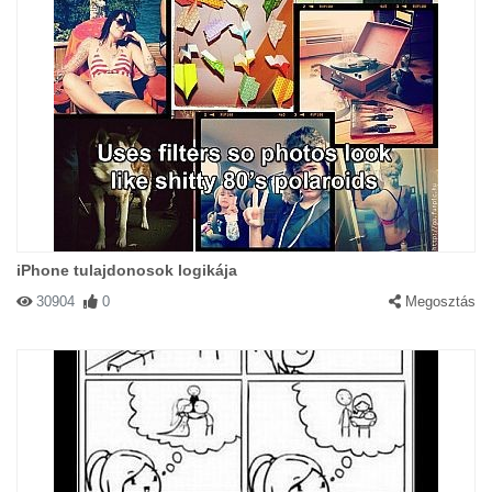
iPhone tulajdonosok logikája
30904
0
Megosztás