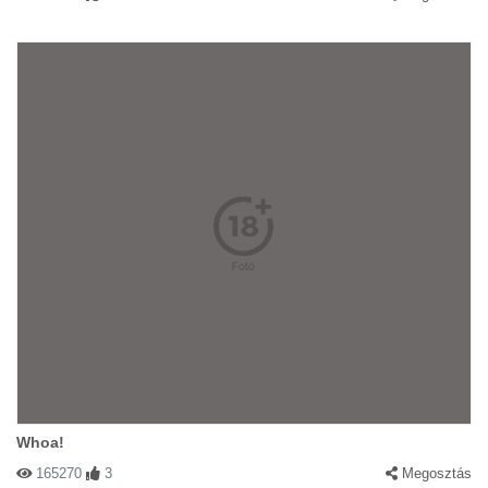
Whoa!
165270
3
Megosztás