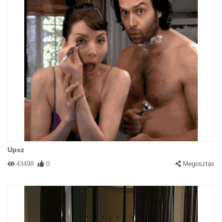
Upsz
43498
0
Megosztás