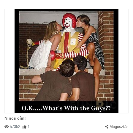
Nincs cím!
57352
1
Megosztás