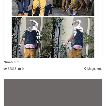
Nincs cím!
32813
0
Megosztás