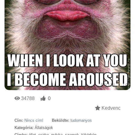
34788
0
Kedvenc
Cím:
Nincs cím!
Beküldte:
tudomanyos
Kategória:
Állatságok
Címke:
állat
,
csirke
,
pulyka
,
szemek
,
tükörkép