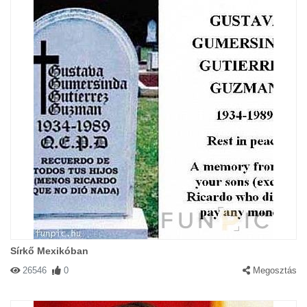
Sírkő Mexikóban
26546
0
Megosztás