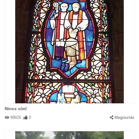
Nincs cím!
98826
0
Megosztás