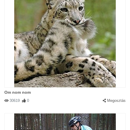
Om nom nom
30619
0
Megosztás