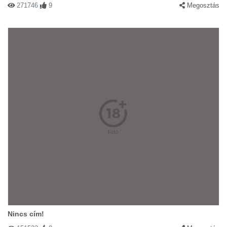
271746
9
Megosztás
Nincs cím!