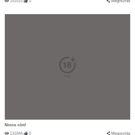
151533
0
Megosztás
Nincs cím!
131844
0
Megosztás