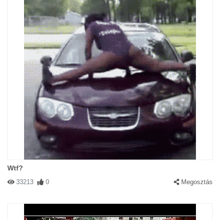
Wtf?
33213
0
Megosztás