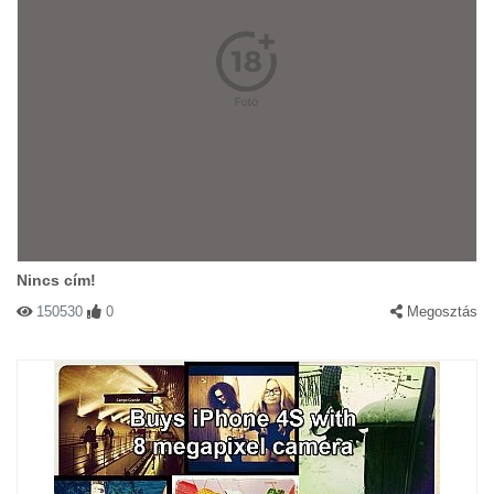
Nincs cím!
150530
0
Megosztás