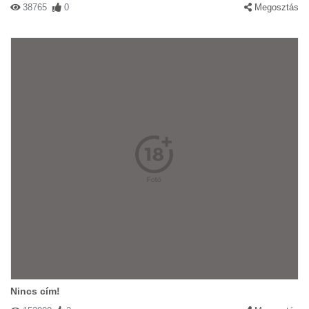
38765
0
Megosztás
Nincs cím!