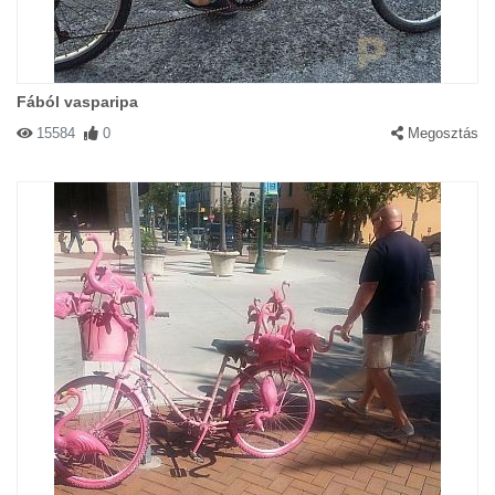
Fából vasparipa
15584
0
Megosztás