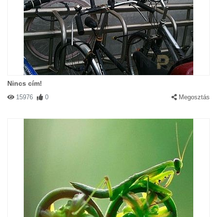
Nincs cím!
15976
0
Megosztás