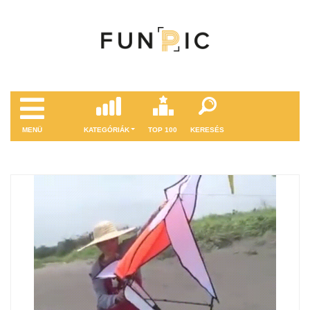
MENÜ
KATEGÓRIÁK
TOP 100
KERESÉS