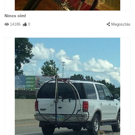
Nincs cím!
14186
0
Megosztás