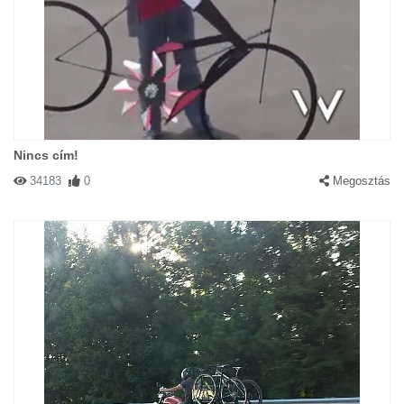
Nincs cím!
34183
0
Megosztás