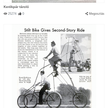
Kerékpár tároló
25274
0
Megosztás