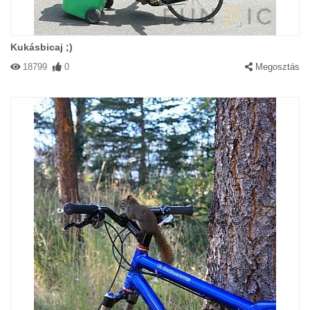
Kukásbicaj ;)
18799
0
Megosztás