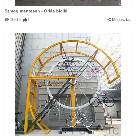
Szmog mentesen - Óriás bicikli
16816
0
Megosztás