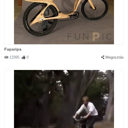
Faparipa
13395
0
Megosztás