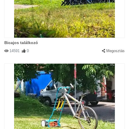
Bicajos találkozó
14591
0
Megosztás