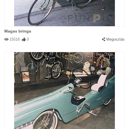
Magas bringa
15518
0
Megosztás