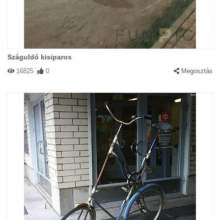
Száguldó kisiparos
16825
0
Megosztás