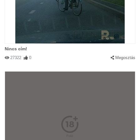
Nincs cím!
27322
0
Megosztás