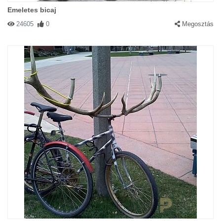
Emeletes bicaj
24605
0
Megosztás