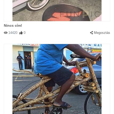
Nincs cím!
14420
0
Megosztás