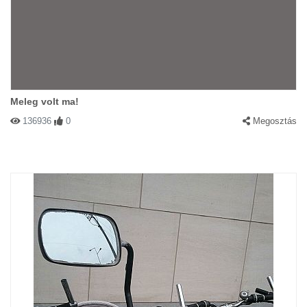
Meleg volt ma!
136936
0
Megosztás