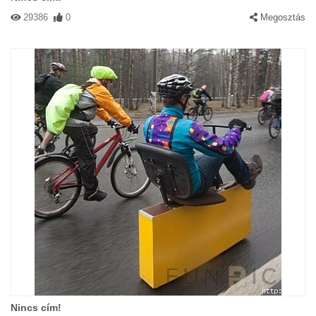
29386
0
Megosztás
Nincs cím!