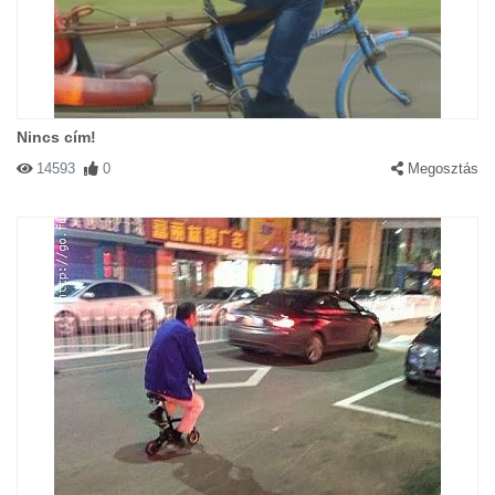
Nincs cím!
14593
0
Megosztás