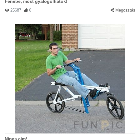
Fenébe, most gyalogolhatok!
25687
0
Megosztás
Nincs cím!