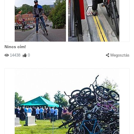
Nincs cím!
14438
0
Megosztás