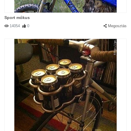
Sport mókus
14054
0
Megosztás