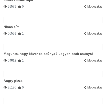
53573
0
Megosztás
Nincs cím!
36591
1
Megosztás
Megunta, hogy kövér és csúnya? Legyen csak csúnya!
34812
1
Megosztás
Angry pizza
28198
0
Megosztás