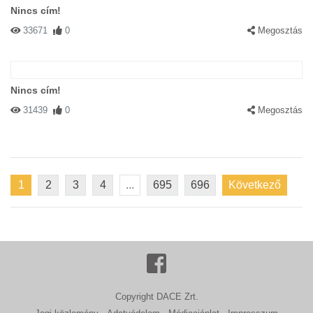
Nincs cím!
33671
0
Megosztás
Nincs cím!
31439
0
Megosztás
1
2
3
4
...
695
696
Következő
Copyright DACE Zrt.