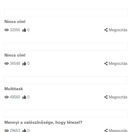
Nincs cím!
32056
0
Megosztás
Nincs cím!
34548
0
Megosztás
Multitask
49560
0
Megosztás
Mennyi a valószínűsége, hogy létezel?
29653
0
Megosztás