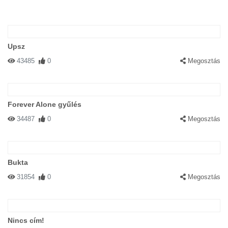
Upsz
43485
0
Megosztás
Forever Alone gyűlés
34487
0
Megosztás
Bukta
31854
0
Megosztás
Nincs cím!