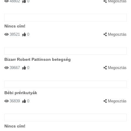
48802
0
Megosztás
Nincs cím!
38521
0
Megosztás
Bizarr Robert Pattinson betegség
39667
0
Megosztás
Bébi prérikutyák
36839
0
Megosztás
Nincs cím!