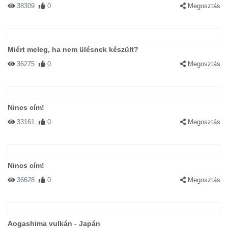
38309
0
Megosztás
Miért meleg, ha nem ülésnek készült?
36275
0
Megosztás
Nincs cím!
33161
0
Megosztás
Nincs cím!
36628
0
Megosztás
Aogashima vulkán - Japán