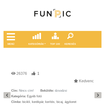
MENÜ
KATEGÓRIÁK
TOP 100
KERESÉS
26376
1
Kedvenc
Cím:
Nincs cím!
Beküldte:
dzsodzsi
Kategória:
Egyéb fotó
Címke:
bicikli
,
kerékpár
,
kerítés
,
bicaj
,
ágykeret