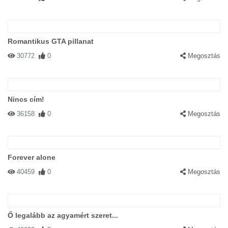
Romantikus GTA pillanat
30772
0
Megosztás
Nincs cím!
36158
0
Megosztás
Forever alone
40459
0
Megosztás
Ő legalább az agyamért szeret...