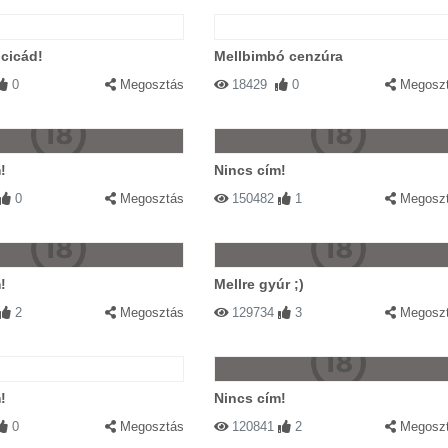
cicád!
Mellbimbó cenzúra
0
Megosztás
18429
0
Megosz
!
Nincs cím!
0
Megosztás
150482
1
Megosz
!
Mellre gyúr ;)
2
Megosztás
129734
3
Megosz
!
Nincs cím!
0
Megosztás
120841
2
Megosz