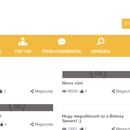
NY
S
TOP 100
FRISS KOMMENTEK
KERESÉS
Nincs cím!
3
Megosztás
98588
4
Megosz
!
Hogy megváltozott ez a Britney
Spears! ;)
4
Megosztás
15601
1
Megosz