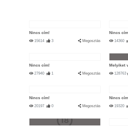
Nincs cím!
Nincs cím
15614
3
Megosztás
14360
Nincs cím!
Melyiket 
27940
1
Megosztás
128763
Nincs cím!
Nincs cím
20197
0
Megosztás
19320