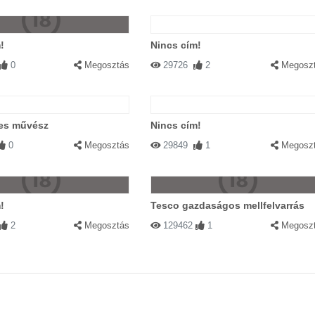
!
Nincs cím!
0
Megosztás
29726
2
Megosz
es művész
Nincs cím!
0
Megosztás
29849
1
Megosz
!
Tesco gazdaságos mellfelvarrás
2
Megosztás
129462
1
Megosz