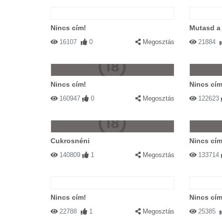
Nincs cím!
Mutasd a 
16107
0
Megosztás
21884
Nincs cím!
Nincs cím
160947
0
Megosztás
122623
Cukrosnéni
Nincs cím
140809
1
Megosztás
133714
Nincs cím!
Nincs cím
22788
1
Megosztás
25385