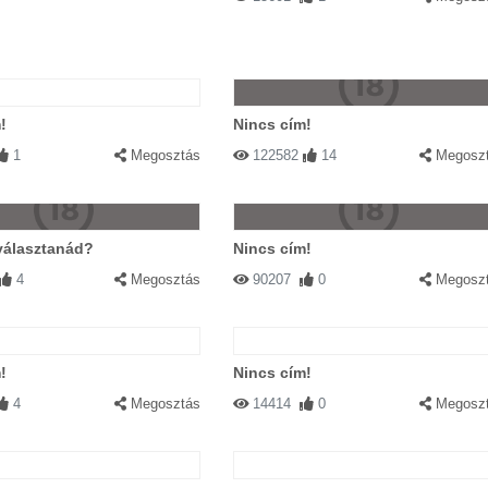
!
Nincs cím!
1
Megosztás
122582
14
Megosz
választanád?
Nincs cím!
4
Megosztás
90207
0
Megosz
!
Nincs cím!
4
Megosztás
14414
0
Megosz