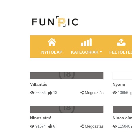
NYITÓLAP
KATEGÓRIÁK
FELTÖLTÉ
Villantás
Nyami
26254
13
Megosztás
13656
Nincs cím!
Nincs cím
91574
6
Megosztás
115848