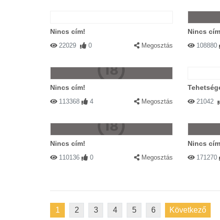
Nincs cím!
Nincs cím
22029
0
Megosztás
108880
Nincs cím!
Tehetség
113368
4
Megosztás
21042
Nincs cím!
Nincs cím
110136
0
Megosztás
171270
1
2
3
4
5
6
Következő