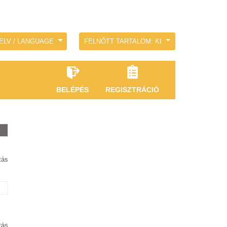
ELV / LANGUAGE
FELNŐTT TARTALOM: KI
BELÉPÉS
REGISZTRÁCIÓ
tás
tás