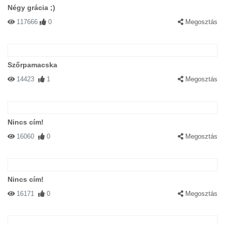
Négy grácia ;)
117666
0
Megosztás
Szőrpamacska
14423
1
Megosztás
Nincs cím!
16060
0
Megosztás
Nincs cím!
16171
0
Megosztás