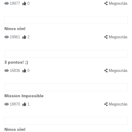
19977
0
Megosztás
Nincs cím!
19961
2
Megosztás
3 pontos! ;)
16836
0
Megosztás
Mission Impossible
18870
1
Megosztás
Nincs cím!