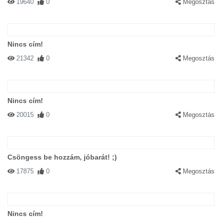
19640
0
Megosztás
Nincs cím!
21342
0
Megosztás
Nincs cím!
20015
0
Megosztás
Csöngess be hozzám, jóbarát! ;)
17875
0
Megosztás
Nincs cím!