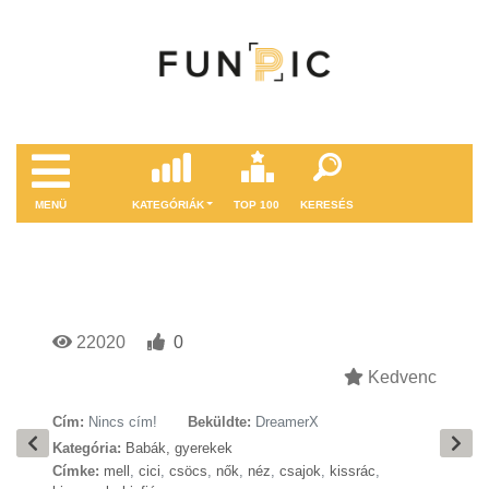
MENÜ
KATEGÓRIÁK
TOP 100
KERESÉS
22020
0
Kedvenc
Cím:
Nincs cím!
Beküldte:
DreamerX
Kategória:
Babák, gyerekek
Címke:
mell
,
cici
,
csöcs
,
nők
,
néz
,
csajok
,
kissrác
,