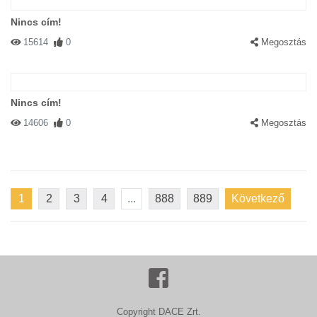
Nincs cím!
15614
0
Megosztás
Nincs cím!
14606
0
Megosztás
1
2
3
4
...
888
889
Következő
Copyright DACE Zrt.