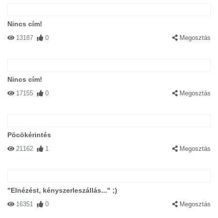
Nincs cím!
13187
0
Megosztás
Nincs cím!
17155
0
Megosztás
Pöcökérintés
21162
1
Megosztás
"Elnézést, kényszerleszállás..." ;)
16351
0
Megosztás