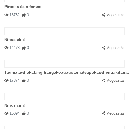
Piroska és a farkas
16732
0
Megosztás
Nincs cím!
14473
0
Megosztás
Taumatawhakatangihangakoauauotamateapokaiwhenuakitana
17374
0
Megosztás
Nincs cím!
15394
0
Megosztás