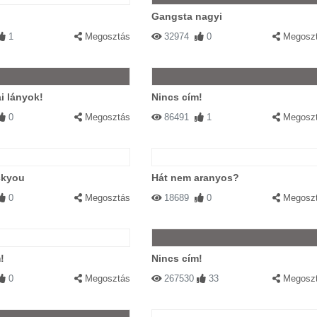
Gangsta nagyi
1
Megosztás
32974
0
Megosz
i lányok!
Nincs cím!
0
Megosztás
86491
1
Megosz
ckyou
Hát nem aranyos?
0
Megosztás
18689
0
Megosz
!
Nincs cím!
0
Megosztás
267530
33
Megosz