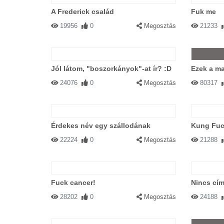
A Frederick család
Fuk me
19956
0
Megosztás
21233
Jól látom, "boszorkányok"-at ír? :D
Ezek a ma
24076
0
Megosztás
80317
Érdekes név egy szállodának
Kung Fu
22224
0
Megosztás
21288
Fuck cancer!
Nincs cím
28202
0
Megosztás
24188