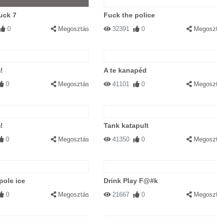
uck 7
Fuck the police
0
Megosztás
32391
0
Megosz
!
A te kanapéd
0
Megosztás
41101
0
Megosz
!
Tank katapult
0
Megosztás
41350
0
Megosz
pole ice
Drink Play F@#k
0
Megosztás
21667
0
Megosz