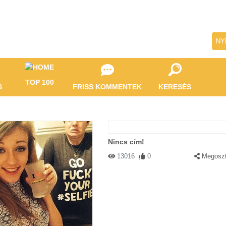
NY
TOP 100
S
FRISS KOMMENTEK
KERESÉS
Nincs cím!
13016
0
Megosz