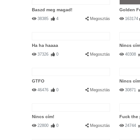
Baszd meg magad!
Golden F
38385
4
Megosztás
163174
Ha ha haaaa
Nincs cím
37326
0
Megosztás
40308
GTFO
Nincs cím
46476
0
Megosztás
30871
Nincs cím!
Fuck the 
22800
0
Megosztás
24744