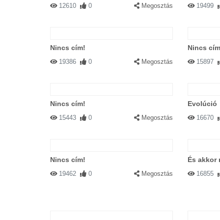
12610
0
Megosztás
19499
Nincs cím!
Nincs cím
19386
0
Megosztás
15897
Nincs cím!
Evolúció
15443
0
Megosztás
16670
Nincs cím!
És akkor 
19462
0
Megosztás
16855