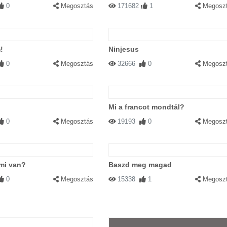
0
Megosztás
171682
1
Megosz
!
Ninjesus
0
Megosztás
32666
0
Megosz
Mi a francot mondtál?
0
Megosztás
19193
0
Megosz
mi van?
Baszd meg magad
0
Megosztás
15338
1
Megosz