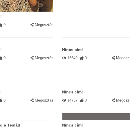
!
0
Megosztás
!
Nincs cím!
0
Megosztás
15649
0
Megosz
!
Nincs cím!
0
Megosztás
14757
0
Megosz
g a Teslád!
Nincs cím!