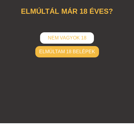
baszd
ELMÚLTÁL MÁR 18 ÉVES?
NEM VAGYOK 18
ELMÚLTAM 18 BELÉPEK
ELKÜLD
Hozzászólások (
0
)
Nincsenek hozzászólások