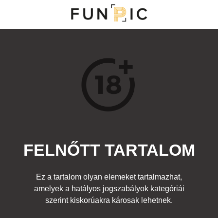
MENÜ
KATEGÓRIÁK
TOP 100
KERESÉS
FELNŐTT TARTALOM
12611
0
Kedvenc
Ez a tartalom olyan elemeket tartalmazhat,
Cím:
amelyek a hatályos jogszabályok kategóriái
Nincs cím!
Beküldte:
DreamerX
Kategória:
szerint kiskorúakra károsak lehetnek.
Felnőtt
Címke:
segg
,
fuck
,
fenék
,
tetkó
,
tetoválás
,
you
,
meg
,