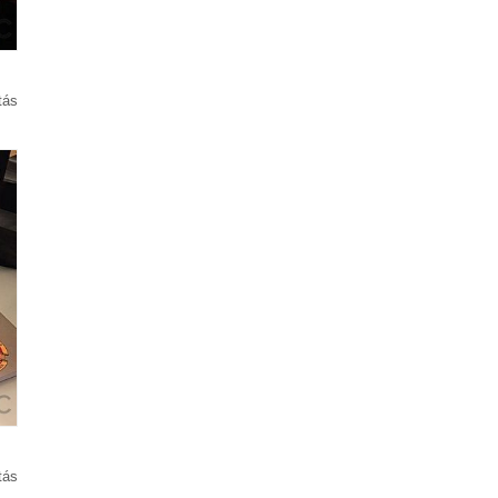
tás
tás