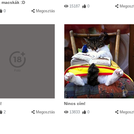
a macskák :D
15187
0
Megosz
0
Megosztás
!
Nincs cím!
2
Megosztás
13833
0
Megosz