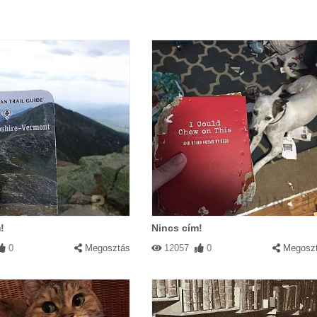
!
Nincs cím!
0
Megosztás
12057
0
Megosz