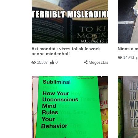
Azt mondták véres tollak lesznek
Nincs cím
benne mindenhol!
14943
15387
0
Megosztás