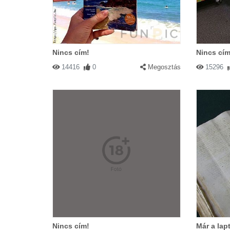
Nincs cím!
Nincs cím
14416
0
Megosztás
15296
Nincs cím!
Már a lap