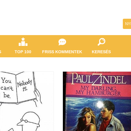
NY
S
TOP 100
FRISS KOMMENTEK
KERESÉS