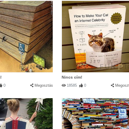
!
Nincs cím!
0
Megosztás
18585
0
Megosz