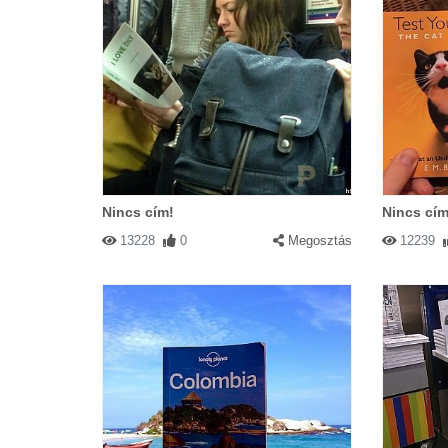
Nincs cím!
Nincs cím
13228
0
Megosztás
12239