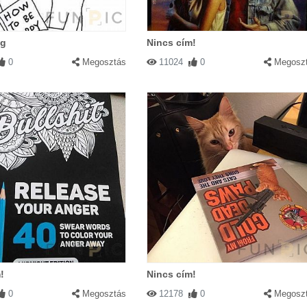
ág
Nincs cím!
0
Megosztás
11024
0
Megosz
!
Nincs cím!
0
Megosztás
12178
0
Megosz