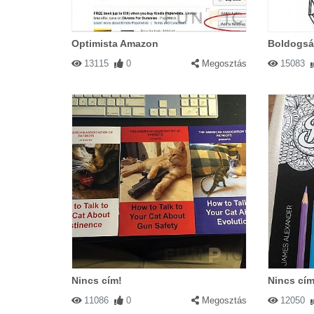
Optimista Amazon
Boldogs
13115
0
Megosztás
15083
Nincs cím!
Nincs cím
11086
0
Megosztás
12050