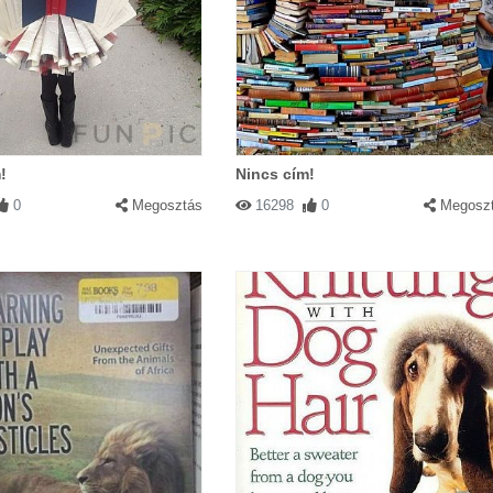
!
Nincs cím!
0
Megosztás
16298
0
Megosz