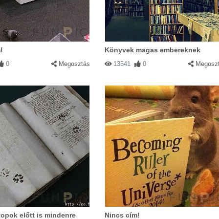
!
Könyvek magas embereknek
0
Megosztás
13541
0
Megosz
topok előtt is mindenre
Nincs cím!