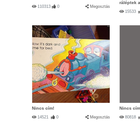
ráléptek 
110313
0
Megosztás
15533
Nincs cím!
Nincs cím
14521
0
Megosztás
80818