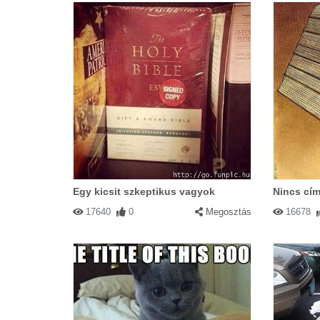
Egy kicsit szkeptikus vagyok
Nincs cím
17640
0
Megosztás
16678