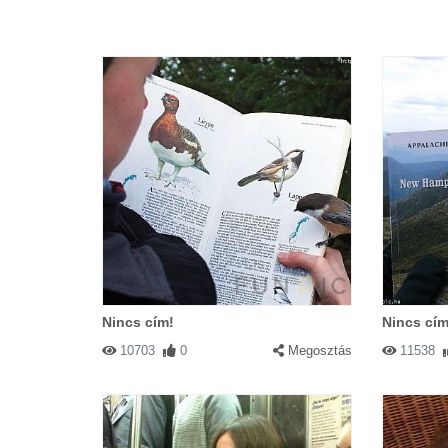
Nincs cím!
Nincs cím
10703
0
Megosztás
11538