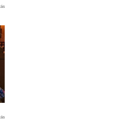
tás
tás