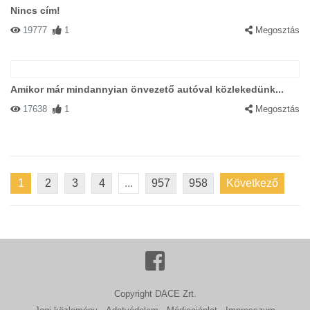
Nincs cím!
19777
1
Megosztás
Amikor már mindannyian önvezető autóval közlekedünk...
17638
1
Megosztás
1
2
3
4
...
957
958
Következő
Copyright DACE Zrt.