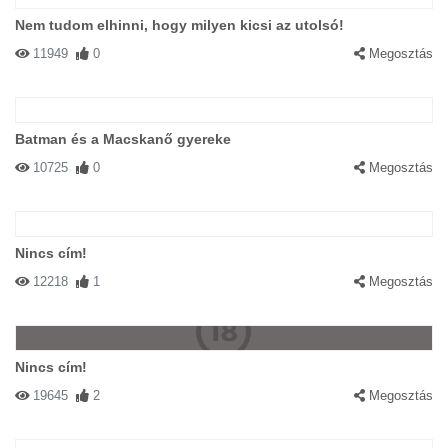
Nem tudom elhinni, hogy milyen kicsi az utolsó!
11949
0
Megosztás
Batman és a Macskanő gyereke
10725
0
Megosztás
Nincs cím!
12218
1
Megosztás
Nincs cím!
19645
2
Megosztás