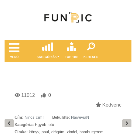
MENÜ
KATEGÓRIÁK
TOP 100
KERESÉS
11012
0
Kedvenc
Cím:
Nincs cím!
Beküldte:
NaiveviaN
Kategória:
Egyéb fotó
Címke:
könyv
,
paul
,
drágám
,
zindel
,
hamburgerem