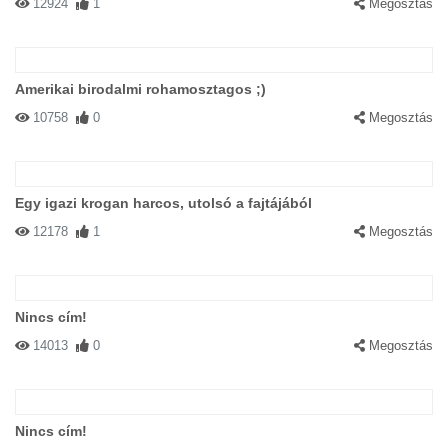
12924
1
Megosztás
Amerikai birodalmi rohamosztagos ;)
10758
0
Megosztás
Egy igazi krogan harcos, utolsó a fajtájából
12178
1
Megosztás
Nincs cím!
14013
0
Megosztás
Nincs cím!