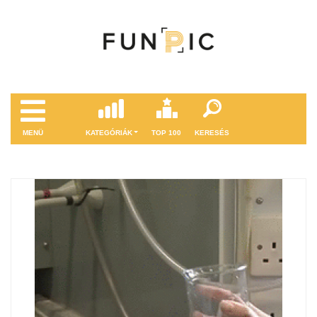
MENÜ
KATEGÓRIÁK
TOP 100
KERESÉS