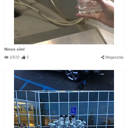
Nincs cím!
10533
0
Megosztás