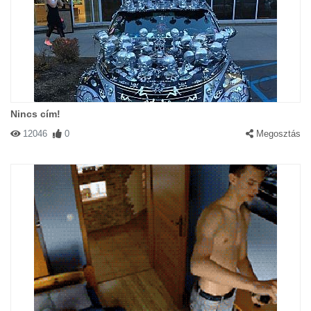
Nincs cím!
12046
0
Megosztás