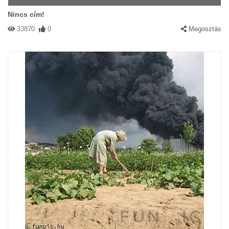
Nincs cím!
33870
0
Megosztás