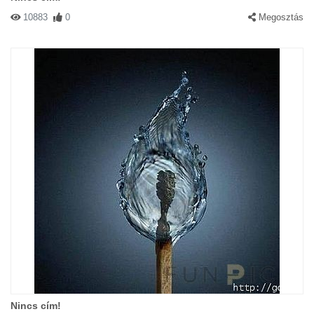
10883
0
Megosztás
Nincs cím!