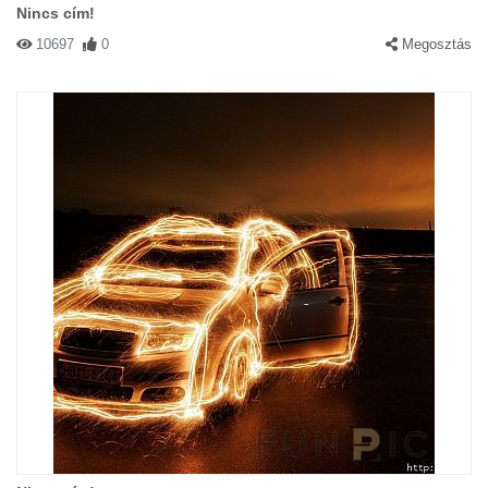
Nincs cím!
10697
0
Megosztás