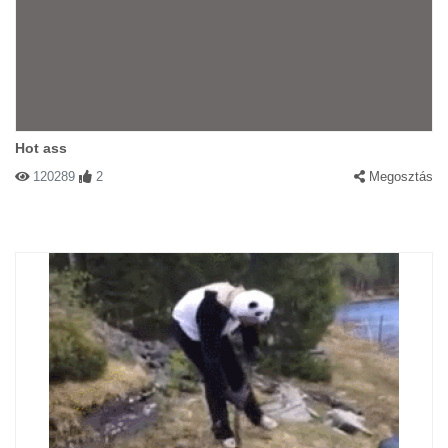
Hot ass
120289
2
Megosztás