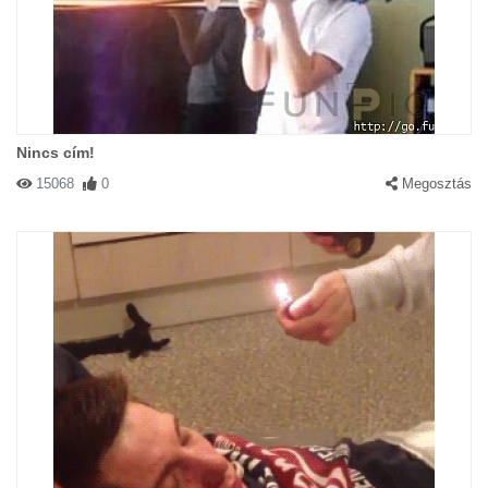
Nincs cím!
15068
0
Megosztás