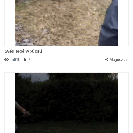
Svéd legénybúcsú
15818
0
Megosztás