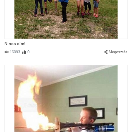
Nincs cím!
16093
0
Megosztás