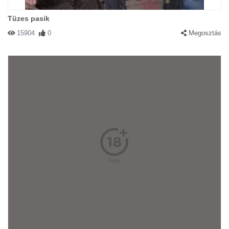
Tüzes pasik
15904
0
Megosztás