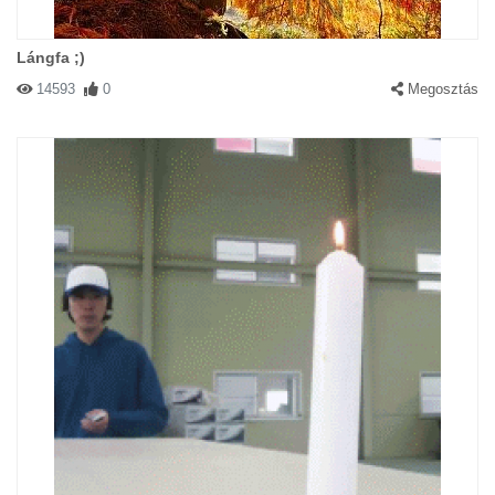
Lángfa ;)
14593
0
Megosztás