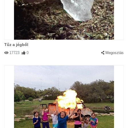
Tűz a jégből
17723
0
Megosztás