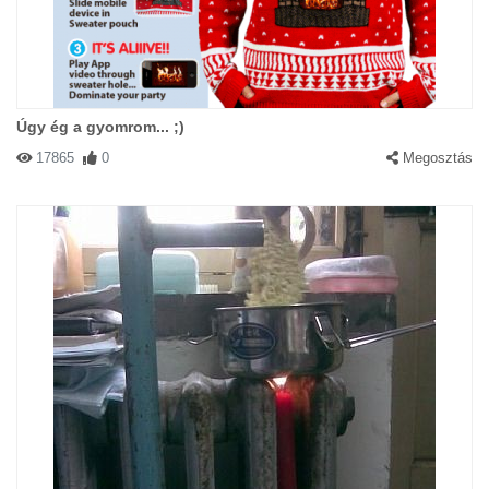
Úgy ég a gyomrom... ;)
17865
0
Megosztás