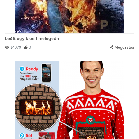
Leült egy kicsit melegedni
14879
0
Megosztás