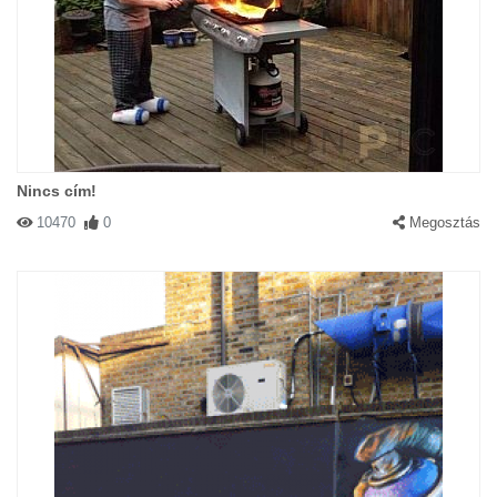
Nincs cím!
10470
0
Megosztás