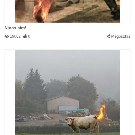
Nincs cím!
19882
0
Megosztás