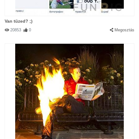
Van tüzed? ;)
20853
0
Megosztás