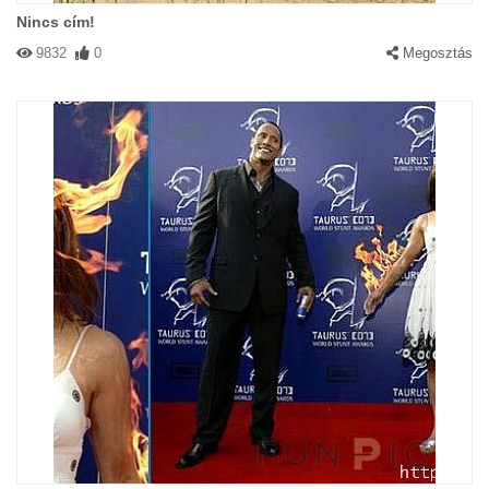
Nincs cím!
9832
0
Megosztás