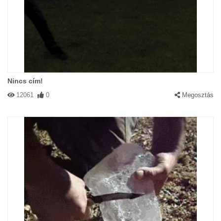
Nincs cím!
12061
0
Megosztás