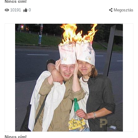
Nincs cím!
10191
0
Megosztás
Nincs cím!