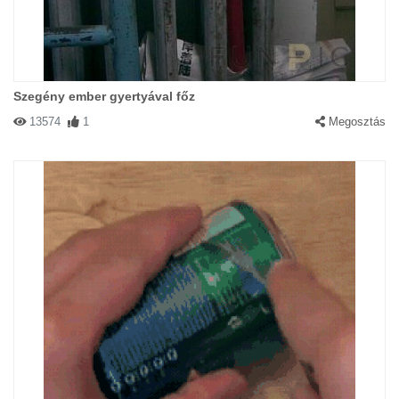
Szegény ember gyertyával főz
13574
1
Megosztás