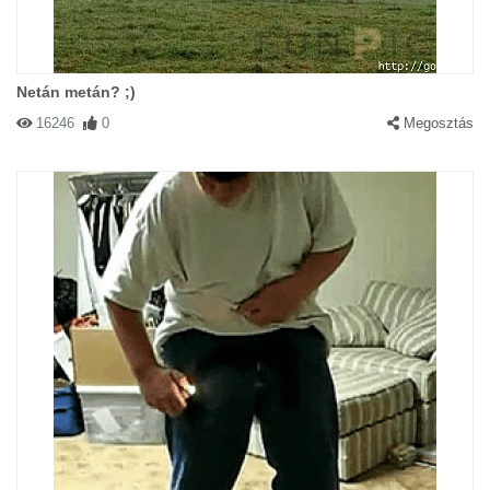
Netán metán? ;)
16246
0
Megosztás