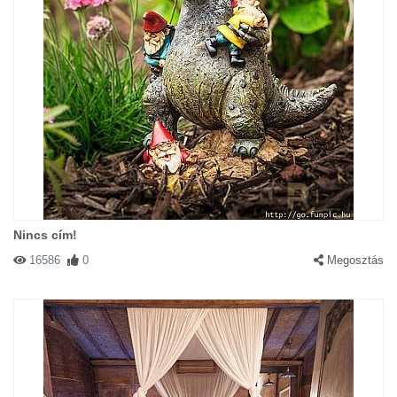
Nincs cím!
16586
0
Megosztás