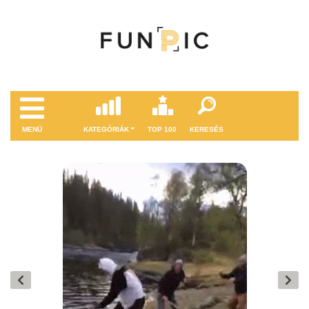
MENÜ
KATEGÓRIÁK
TOP 100
KERESÉS