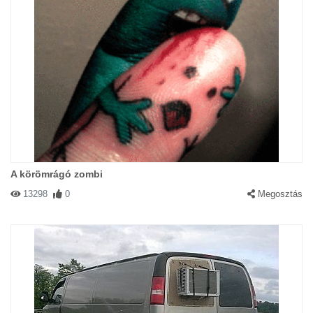
A körömrágó zombi
13298
0
Megosztás