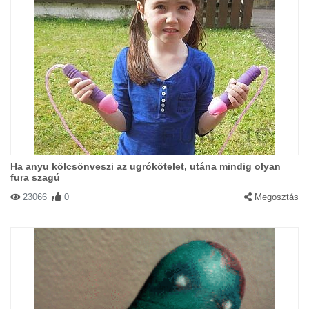
Ha anyu kölcsönveszi az ugrókötelet, utána mindig olyan
fura szagú
23066
0
Megosztás