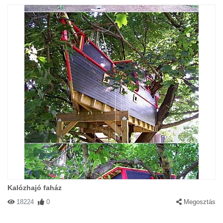
Kalózhajó faház
18224
0
Megosztás