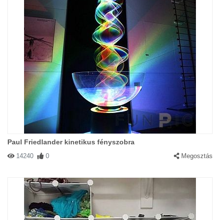
Paul Friedlander kinetikus fényszobra
14240
0
Megosztás