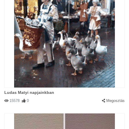
Ludas Matyi napjainkban
15578
0
Megosztás