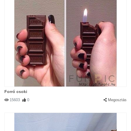
Forró csoki
15603
0
Megosztás