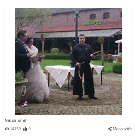
Nincs cím!
14759
0
Megosztás