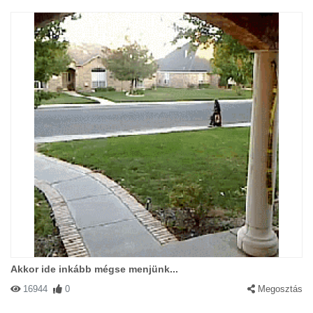
Akkor ide inkább mégse menjünk...
16944
0
Megosztás