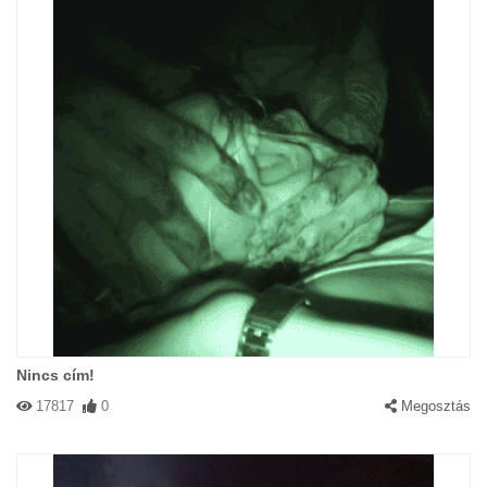
Nincs cím!
17817
0
Megosztás