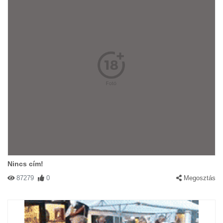
Nincs cím!
87279
0
Megosztás