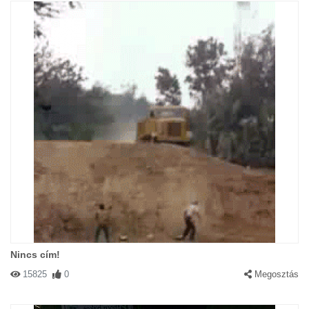
Nincs cím!
15825
0
Megosztás