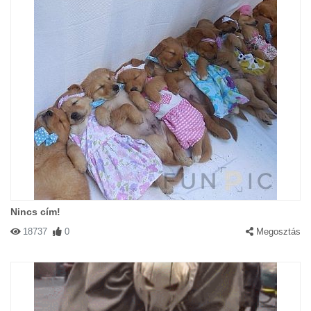
Nincs cím!
18737
0
Megosztás