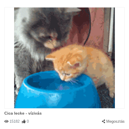
Cica lecke - vízivás
15182
0
Megosztás