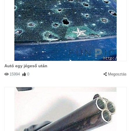
Autó egy jégeső után
15994
0
Megosztás