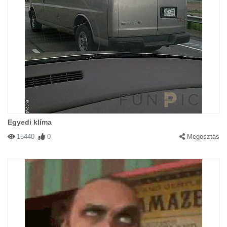
Egyedi klíma
15440
0
Megosztás