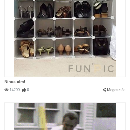
Nincs cím!
14299
0
Megosztás