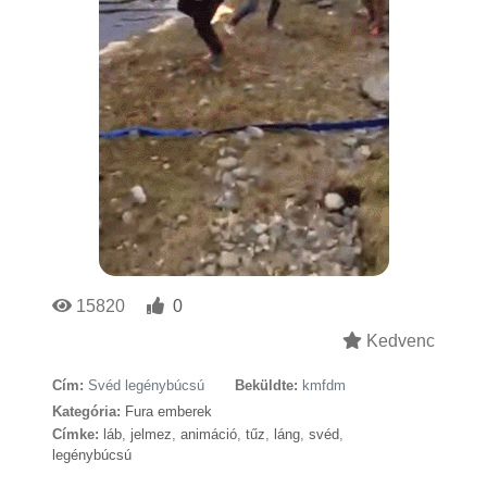
15820
0
Kedvenc
Cím:
Svéd legénybúcsú
Beküldte:
kmfdm
Kategória:
Fura emberek
Címke:
láb
,
jelmez
,
animáció
,
tűz
,
láng
,
svéd
,
legénybúcsú