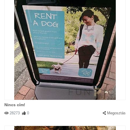
Nincs cím!
28273
0
Megosztás