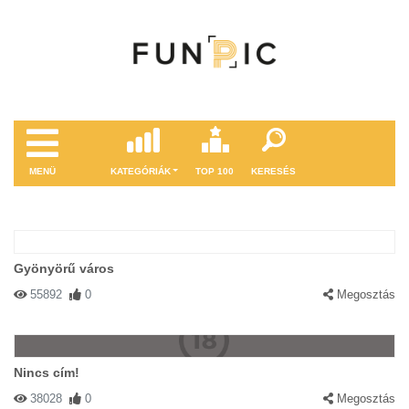
MENÜ
KATEGÓRIÁK
TOP 100
KERESÉS
Gyönyörű város
55892
0
Megosztás
Nincs cím!
38028
0
Megosztás