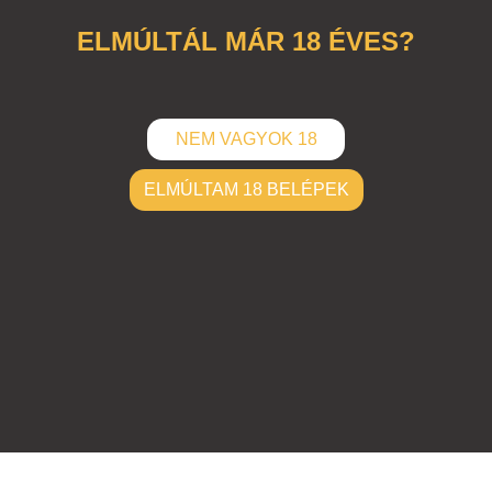
eldob
ELMÚLTÁL MÁR 18 ÉVES?
NEM VAGYOK 18
ELMÚLTAM 18 BELÉPEK
ELKÜLD
Hozzászólások (
0
)
Nincsenek hozzászólások