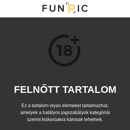
MENÜ
KATEGÓRIÁK
TOP 100
KERESÉS
FELNŐTT TARTALOM
38025
0
Kedvenc
Ez a tartalom olyan elemeket tartalmazhat,
Cím:
amelyek a hatályos jogszabályok kategóriái
Nincs cím!
Beküldte:
Killemall
Kategória:
szerint kiskorúakra károsak lehetnek.
Felnőtt
Címke:
dagadt
,
kövér
,
zuhany
,
hájas
,
szappan
,
lehajol
,