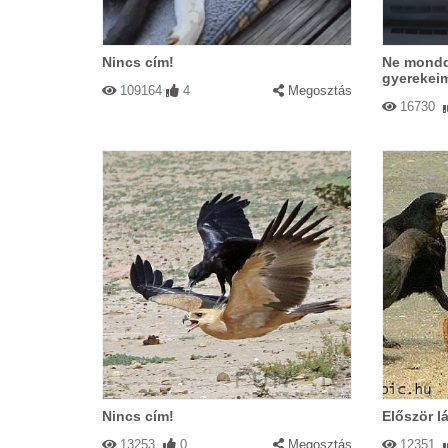
Nincs cím!
Ne mondd
gyerekei
109164
4
Megosztás
16730
Nincs cím!
Először l
13253
0
Megosztás
12351