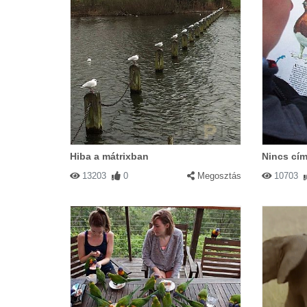
Hiba a mátrixban
Nincs cím
13203
0
Megosztás
10703