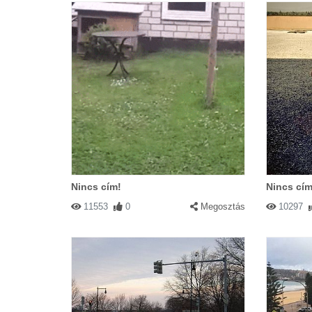
Nincs cím!
Nincs cím
11553
0
Megosztás
10297