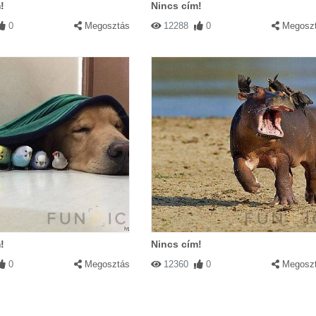
!
Nincs cím!
0
Megosztás
12288
0
Megosz
!
Nincs cím!
0
Megosztás
12360
0
Megosz