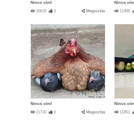
Nincs cím!
Nincs cím
10620
0
Megosztás
11490
Nincs cím!
Nincs cím
11710
0
Megosztás
11851