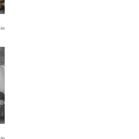
tás
tás