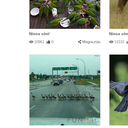
Nincs cím!
Nincs cím
10961
0
Megosztás
11532