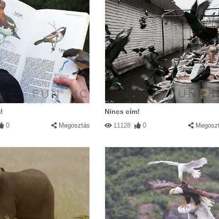
!
Nincs cím!
0
Megosztás
11128
0
Megosz