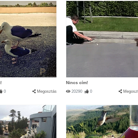
!
Nincs cím!
0
Megosztás
20290
0
Megosz