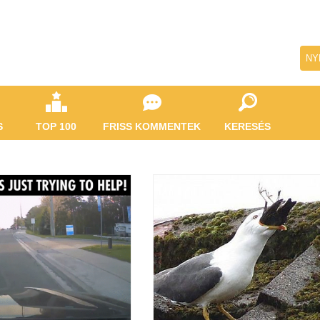
NY
S
TOP 100
FRISS KOMMENTEK
KERESÉS