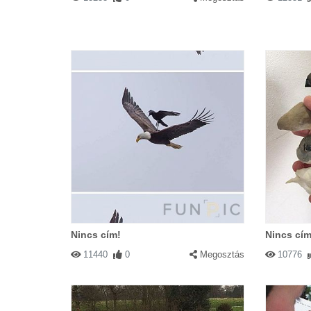
Nincs cím!
Nincs cím
11440
0
Megosztás
10776