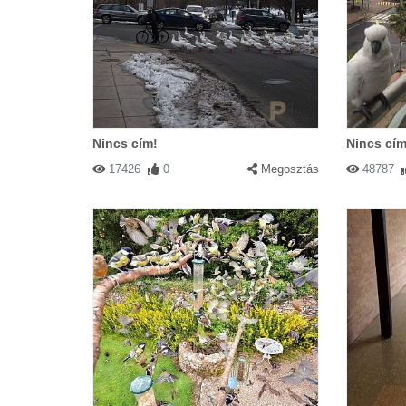
Nincs cím!
Nincs cím
17426
0
Megosztás
48787