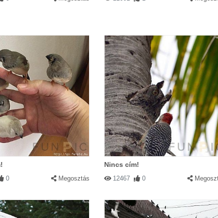
!
Nincs cím!
0
Megosztás
12467
0
Megosz