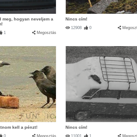
 meg, hogyan neveljem a
Nincs cím!
m!
12908
0
Megosz
1
Megosztás
átnom kell a pénzt!
Nincs cím!
0
Megosztás
11001
1
Megosz