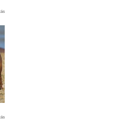
tás
tás