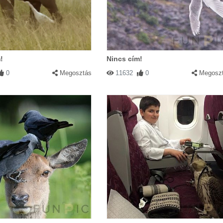
!
Nincs cím!
0
Megosztás
11632
0
Megosz