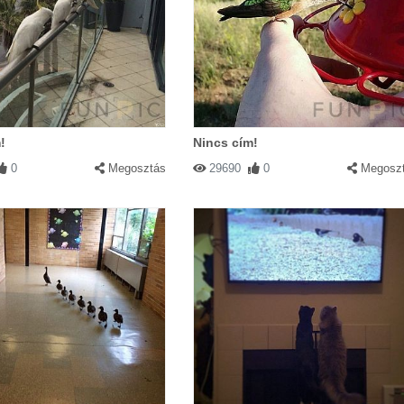
!
Nincs cím!
0
Megosztás
29690
0
Megosz