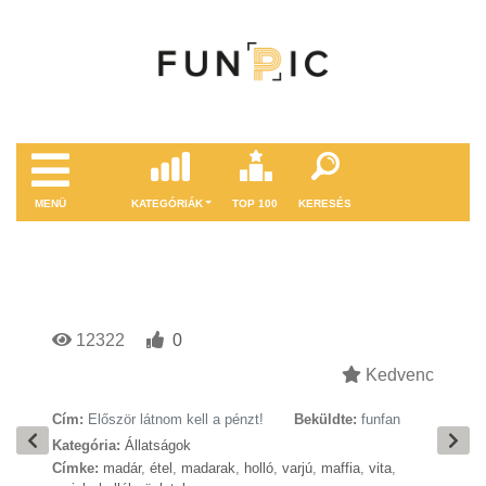
MENÜ
KATEGÓRIÁK
TOP 100
KERESÉS
12322
0
Kedvenc
Cím:
Először látnom kell a pénzt!
Beküldte:
funfan
Kategória:
Állatságok
Címke:
madár
,
étel
,
madarak
,
holló
,
varjú
,
maffia
,
vita
,