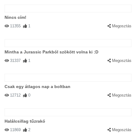
Nincs cím!
11355
1
Megosztás
Mintha a Jurassic Parkból szökött volna ki :D
31337
1
Megosztás
Csak egy átlagos nap a boltban
12712
0
Megosztás
Halálcsillag tűzrakó
11869
2
Megosztás