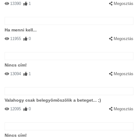
13390
1
Megosztás
Ha menni kell...
11955
0
Megosztás
Nincs cím!
13094
1
Megosztás
Valahogy csak belegyömöszölik a beteget... ;)
12095
0
Megosztás
Nincs cím!