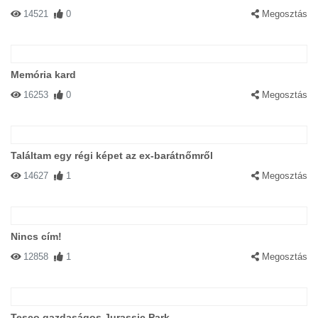
14521
0
Megosztás
Memória kard
16253
0
Megosztás
Találtam egy régi képet az ex-barátnőmről
14627
1
Megosztás
Nincs cím!
12858
1
Megosztás
Tesco gazdaságos Jurassic Park