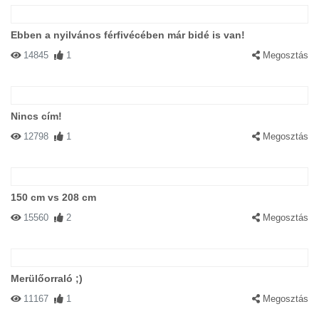
Ebben a nyilvános férfivécében már bidé is van!
14845
1
Megosztás
Nincs cím!
12798
1
Megosztás
150 cm vs 208 cm
15560
2
Megosztás
Merülőorraló ;)
11167
1
Megosztás