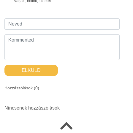
varjak
,
hollók
,
üzletel
ELKÜLD
Hozzászólások (
0
)
Nincsenek hozzászólások