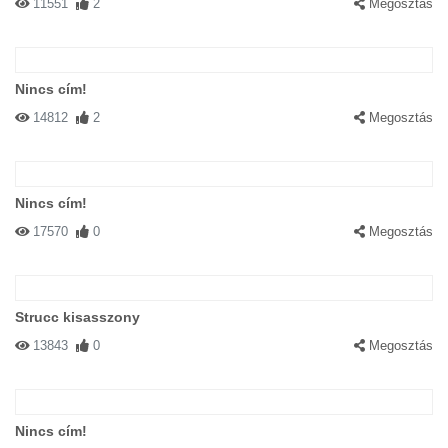
11551
2
Megosztás
Nincs cím!
14812
2
Megosztás
Nincs cím!
17570
0
Megosztás
Strucc kisasszony
13843
0
Megosztás
Nincs cím!