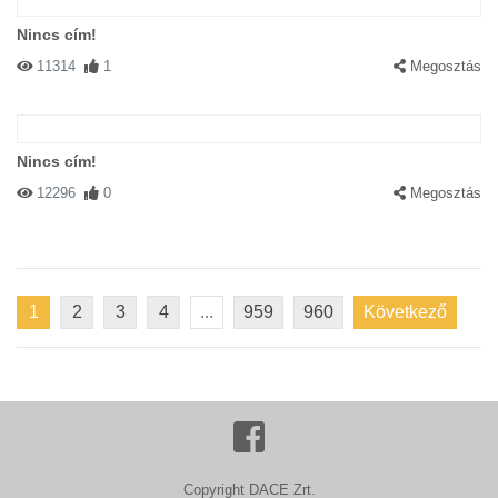
Nincs cím!
11314
1
Megosztás
Nincs cím!
12296
0
Megosztás
1
2
3
4
...
959
960
Következő
Copyright DACE Zrt.