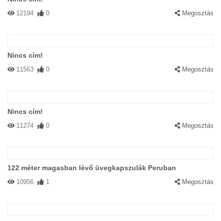
12194
0
Megosztás
Nincs cím!
11563
0
Megosztás
Nincs cím!
11274
0
Megosztás
122 méter magasban lévő üvegkapszulák Peruban
10956
1
Megosztás