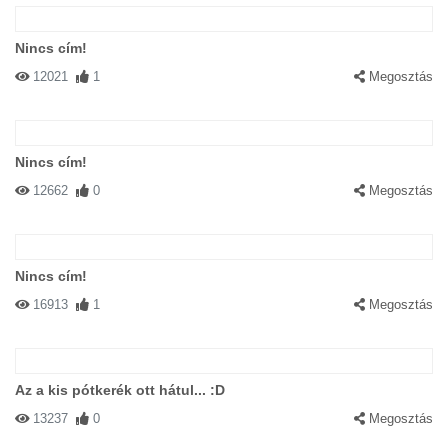
Nincs cím!
12021
1
Megosztás
Nincs cím!
12662
0
Megosztás
Nincs cím!
16913
1
Megosztás
Az a kis pótkerék ott hátul... :D
13237
0
Megosztás