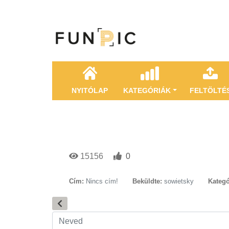
NYITÓLAP
KATEGÓRIÁK
FELTÖLTÉ
15156
0
Cím:
Nincs cím!
Beküldte:
sowietsky
Kategó