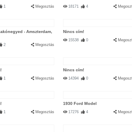
1
Megosztás
18171
4
Megosz
akónegyed - Amszterdam,
Nincs cím!
15538
0
Megosz
2
Megosztás
!
Nincs cím!
1
Megosztás
14394
0
Megosz
!
1930 Ford Model
1
Megosztás
17276
4
Megosz