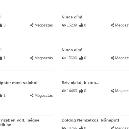
!
Nincs cím!
3
Megosztás
15239
0
Megosz
!
Nincs cím!
1
Megosztás
15606
0
Megosz
pster most valahol
Szív alakú, biztos...
14463
0
Megosz
1
Megosztás
 rizsben volt, mégse
Boldog Nemzetközi Nőnapot!
dik be
14766
0
Megosz