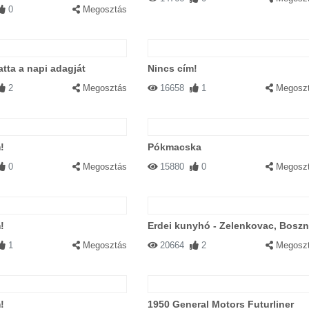
0
Megosztás
atta a napi adagját
Nincs cím!
2
Megosztás
16658
1
Megosz
!
Pókmacska
0
Megosztás
15880
0
Megosz
!
Erdei kunyhó - Zelenkovac, Boszn
1
Megosztás
20664
2
Megosz
!
1950 General Motors Futurliner