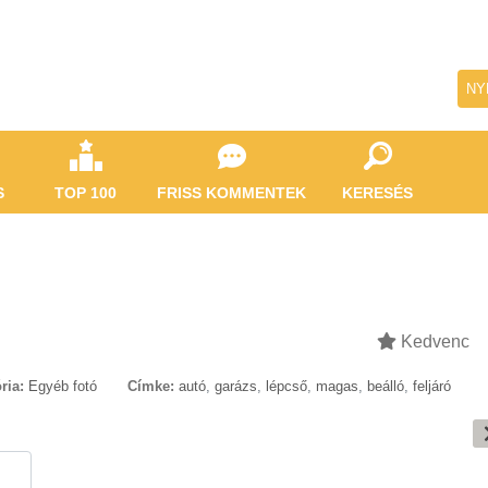
NY
S
TOP 100
FRISS KOMMENTEK
KERESÉS
Kedvenc
ria:
Egyéb fotó
Címke:
autó
,
garázs
,
lépcső
,
magas
,
beálló
,
feljáró