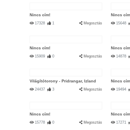
Nincs cím!
Nincs cím
17328
1
Megosztás
15648
Nincs cím!
Nincs cím
15909
0
Megosztás
14878
Világítótorony - Pridrangar, Izland
Nincs cím
24437
3
Megosztás
19494
Nincs cím!
Nincs cím
15778
0
Megosztás
17271