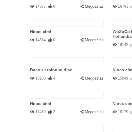
14877
0
Megosztás
16743
Nincs cím!
WoZoCo l
Hollandia
14884
0
Megosztás
18142
Bacon szalonna dísz
Nincs cím
18258
4
Megosztás
15049
Nincs cím!
Nincs cím
17459
2
Megosztás
18179