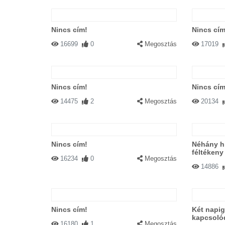
Nincs cím!
Nincs cím
16699
0
Megosztás
17019
Nincs cím!
Nincs cím
14475
2
Megosztás
20134
Nincs cím!
Néhány hi
féltékeny
16234
0
Megosztás
14886
Nincs cím!
Két napig
kapcsoló
16180
1
Megosztás