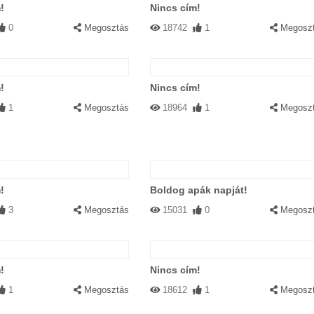
!
Nincs cím!
0
Megosztás
18742
1
Megosz
!
Nincs cím!
1
Megosztás
18964
1
Megosz
!
Boldog apák napját!
3
Megosztás
15031
0
Megosz
!
Nincs cím!
1
Megosztás
18612
1
Megosz