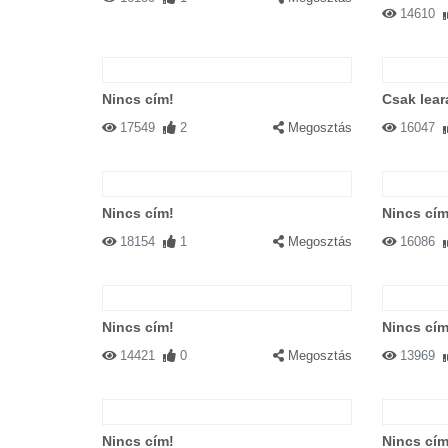
14610
Nincs cím!
Csak lear
17549
2
Megosztás
16047
Nincs cím!
Nincs cím
18154
1
Megosztás
16086
Nincs cím!
Nincs cím
14421
0
Megosztás
13969
Nincs cím!
Nincs cím