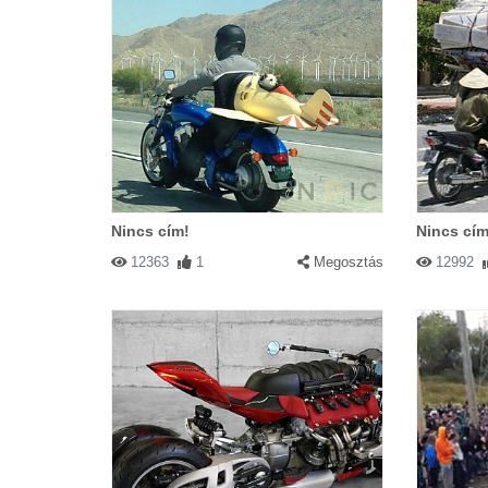
Nincs cím!
Nincs cím
12363
1
Megosztás
12992