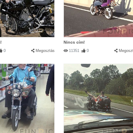
!
Nincs cím!
0
Megosztás
11351
0
Megosz