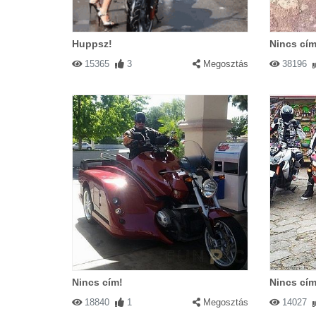
Huppsz!
Nincs cím
15365
3
Megosztás
38196
Nincs cím!
Nincs cím
18840
1
Megosztás
14027