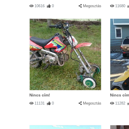
10616
0
Megosztás
11680
Nincs cím!
Nincs cím
11131
0
Megosztás
11282