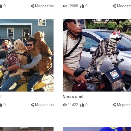
0
Megosztás
12088
0
Megosz
!
Nincs cím!
0
Megosztás
11422
0
Megosz