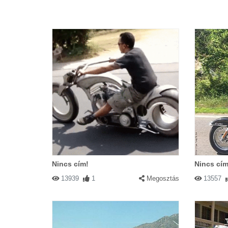
Nincs cím!
Nincs cím
13939
1
Megosztás
13557