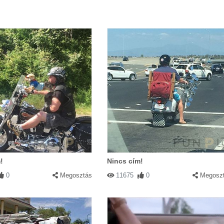
!
Nincs cím!
0
Megosztás
11675
0
Megosz