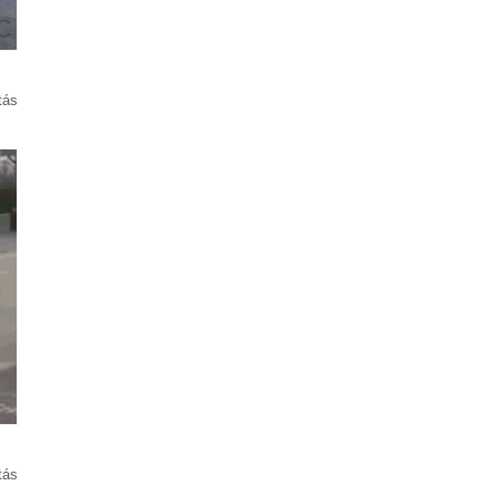
tás
tás