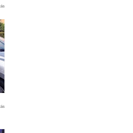
tás
tás