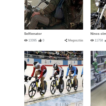
Selfienator
Nincs cím
13395
0
Megosztás
11758