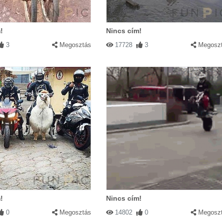
!
Nincs cím!
3
Megosztás
17728
3
Megosz
!
Nincs cím!
0
Megosztás
14802
0
Megosz