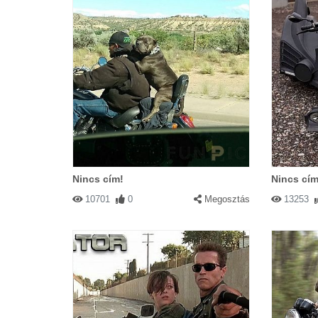
Nincs cím!
Nincs cím
10701
0
Megosztás
13253