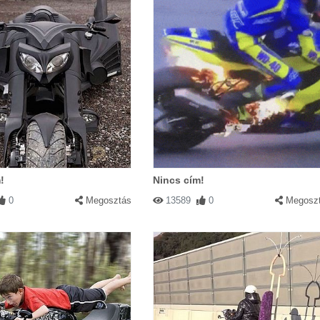
!
Nincs cím!
0
Megosztás
13589
0
Megosz