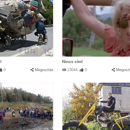
!
Nincs cím!
0
Megosztás
23044
0
Megosz