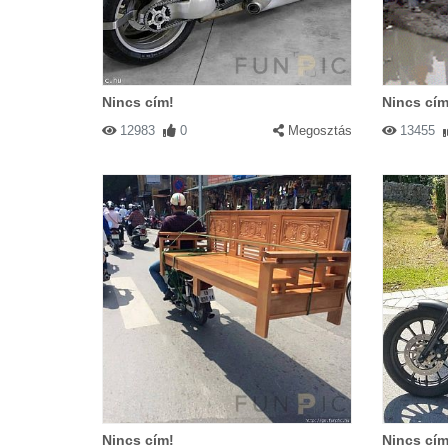
Nincs cím!
Nincs cím
12983
0
Megosztás
13455
Nincs cím!
Nincs cím