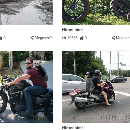
!
Nincs cím!
0
Megosztás
10585
0
Megosz
!
Nincs cím!