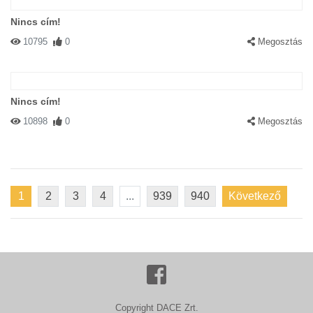
Nincs cím!
10795
0
Megosztás
Nincs cím!
10898
0
Megosztás
1
2
3
4
...
939
940
Következő
Copyright DACE Zrt.