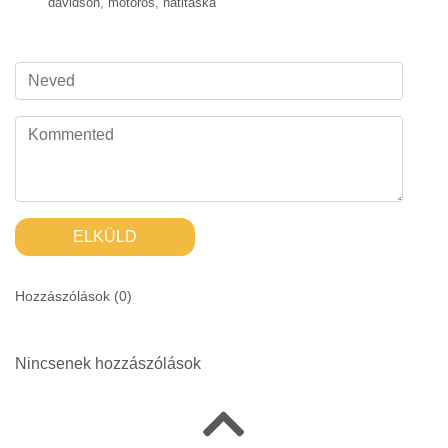
davidson
,
motoros
,
hátitáska
ELKÜLD
Hozzászólások (
0
)
Nincsenek hozzászólások