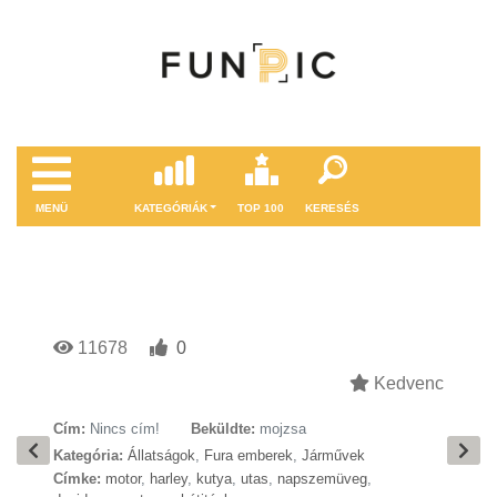
MENÜ
KATEGÓRIÁK
TOP 100
KERESÉS
11678
0
Kedvenc
Cím:
Nincs cím!
Beküldte:
mojzsa
Kategória:
Állatságok
,
Fura emberek
,
Járművek
Címke:
motor
,
harley
,
kutya
,
utas
,
napszemüveg
,