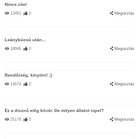
Nincs cím!
13481
0
Megosztás
Leánybúcsú után...
18846
0
Megosztás
Rendőrség, kinyitni! ;)
14674
0
Megosztás
Ez a disznó elég kövér. De milyen állatot cipel?
25178
0
Megosztás