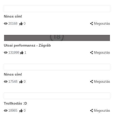
Nincs cím!
20168
0
Megosztás
Utcai performansz - Zágráb
131998
1
Megosztás
Nincs cím!
17548
0
Megosztás
Trollkodás :D
18965
0
Megosztás