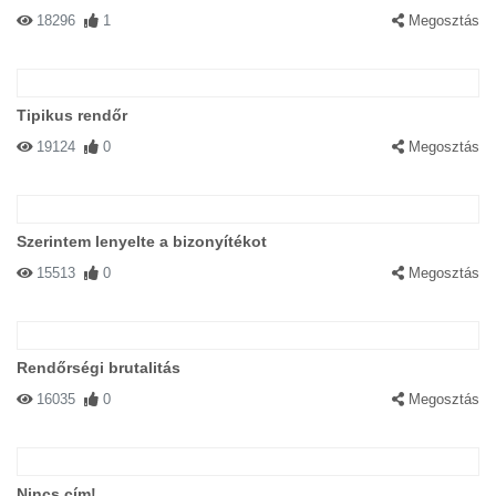
18296
1
Megosztás
Tipikus rendőr
19124
0
Megosztás
Szerintem lenyelte a bizonyítékot
15513
0
Megosztás
Rendőrségi brutalitás
16035
0
Megosztás
Nincs cím!