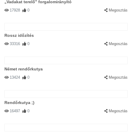
„Vadakat terelő” forgalomirányító
17928
0
Megosztás
Rossz időzítés
33316
0
Megosztás
Német rendőrkutya
13424
0
Megosztás
Rendőrkutya ;)
16497
0
Megosztás