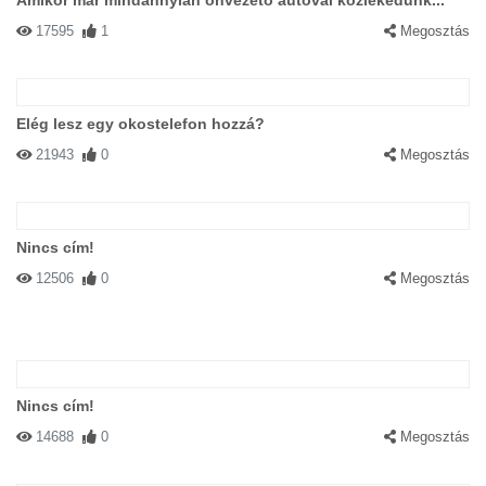
Amikor már mindannyian önvezető autóval közlekedünk...
17595
1
Megosztás
Elég lesz egy okostelefon hozzá?
21943
0
Megosztás
Nincs cím!
12506
0
Megosztás
Nincs cím!
14688
0
Megosztás