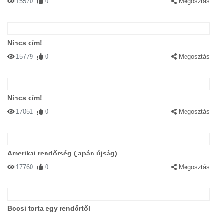
15570
0
Megosztás
Nincs cím!
15779
0
Megosztás
Nincs cím!
17051
0
Megosztás
Amerikai rendőrség (japán újság)
17760
0
Megosztás
Bocsi torta egy rendőrtől