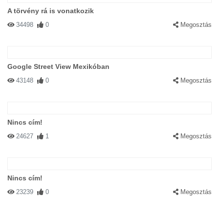
A törvény rá is vonatkozik
34498
0
Megosztás
Google Street View Mexikóban
43148
0
Megosztás
Nincs cím!
24627
1
Megosztás
Nincs cím!
23239
0
Megosztás