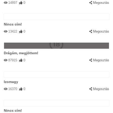
14897
0
Megosztás
Nincs cím!
13422
0
Megosztás
Drágám, megjöttem!
87915
0
Megosztás
Izomagy
16370
0
Megosztás
Nincs cím!