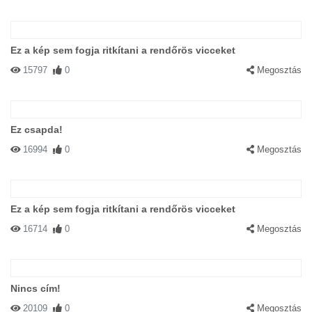
Ez a kép sem fogja ritkítani a rendőrös vicceket
15797
0
Megosztás
Ez csapda!
16994
0
Megosztás
Ez a kép sem fogja ritkítani a rendőrös vicceket
16714
0
Megosztás
Nincs cím!
20109
0
Megosztás