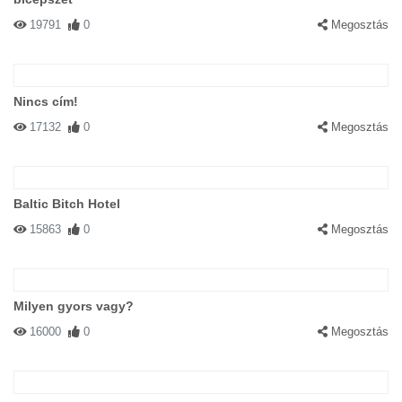
19791
0
Megosztás
Nincs cím!
17132
0
Megosztás
Baltic Bitch Hotel
15863
0
Megosztás
Milyen gyors vagy?
16000
0
Megosztás