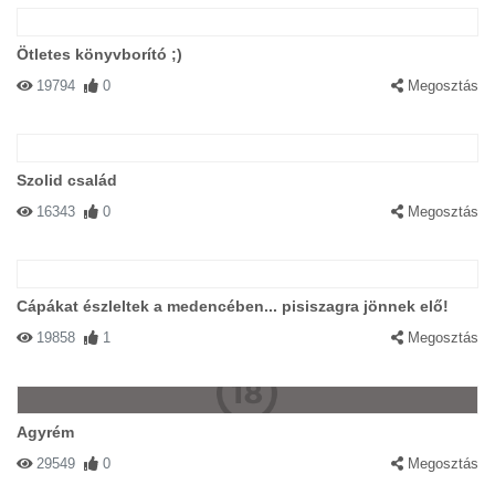
Ötletes könyvborító ;)
19794
0
Megosztás
Szolid család
16343
0
Megosztás
Cápákat észleltek a medencében... pisiszagra jönnek elő!
19858
1
Megosztás
Agyrém
29549
0
Megosztás