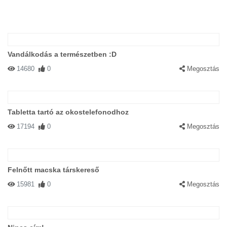
Vandálkodás a természetben :D
14680
0
Megosztás
Tabletta tartó az okostelefonodhoz
17194
0
Megosztás
Felnőtt macska társkereső
15981
0
Megosztás