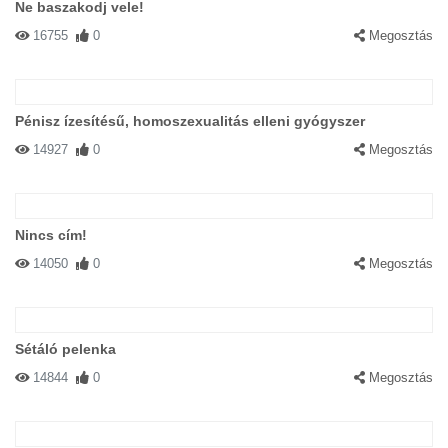
Ne baszakodj vele!
16755
0
Megosztás
Pénisz ízesítésű, homoszexualitás elleni gyógyszer
14927
0
Megosztás
Nincs cím!
14050
0
Megosztás
Sétáló pelenka
14844
0
Megosztás