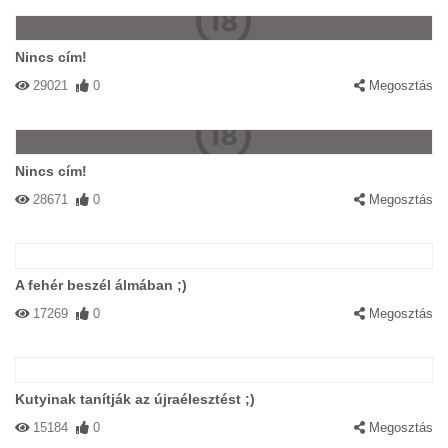
Nincs cím!
29021
0
Megosztás
Nincs cím!
28671
0
Megosztás
A fehér beszél álmában ;)
17269
0
Megosztás
Kutyinak tanítják az újraélesztést ;)
15184
0
Megosztás