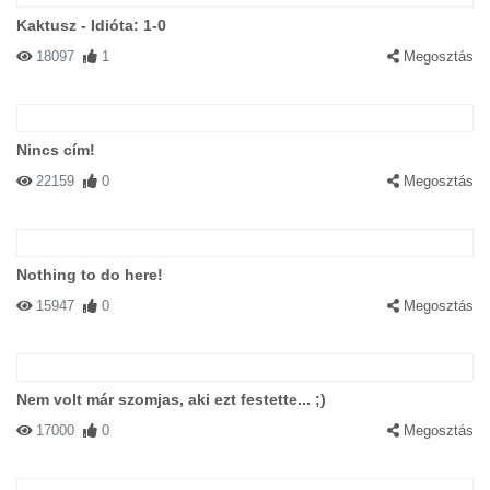
Kaktusz - Idióta: 1-0
18097
1
Megosztás
Nincs cím!
22159
0
Megosztás
Nothing to do here!
15947
0
Megosztás
Nem volt már szomjas, aki ezt festette... ;)
17000
0
Megosztás