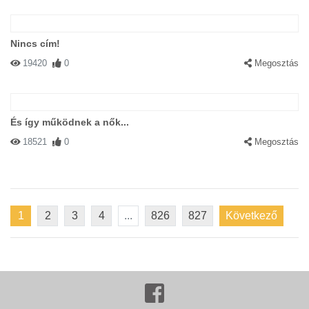
Nincs cím!
19420
0
Megosztás
És így működnek a nők...
18521
0
Megosztás
1
2
3
4
...
826
827
Következő