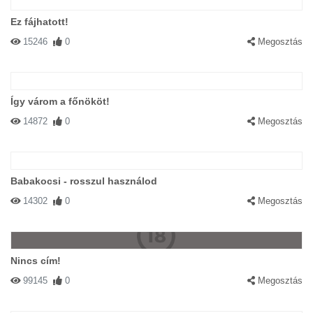
Ez fájhatott!
15246
0
Megosztás
Így várom a főnököt!
14872
0
Megosztás
Babakocsi - rosszul használod
14302
0
Megosztás
Nincs cím!
99145
0
Megosztás