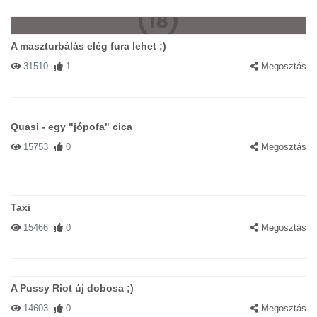
A maszturbálás elég fura lehet ;)
31510
1
Megosztás
Quasi - egy "jópofa" cica
15753
0
Megosztás
Taxi
15466
0
Megosztás
A Pussy Riot új dobosa ;)
14603
0
Megosztás