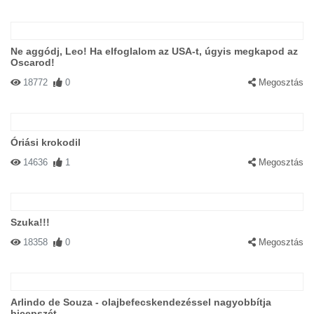
Ne aggódj, Leo! Ha elfoglalom az USA-t, úgyis megkapod az
Oscarod!
18772
0
Megosztás
Óriási krokodil
14636
1
Megosztás
Szuka!!!
18358
0
Megosztás
Arlindo de Souza - olajbefecskendezéssel nagyobbítja
bicepszét