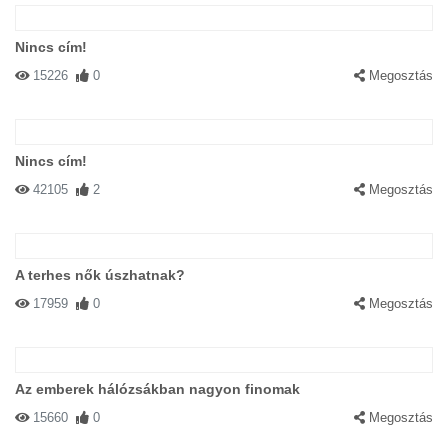
Nincs cím!
15226
0
Megosztás
Nincs cím!
42105
2
Megosztás
A terhes nők úszhatnak?
17959
0
Megosztás
Az emberek hálózsákban nagyon finomak
15660
0
Megosztás