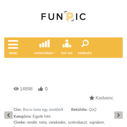
MENÜ
KATEGÓRIÁK
TOP 100
KERESÉS
14898
0
Kedvenc
Cím:
Bocsi torta egy rendőrtől
Beküldte:
QoQ
Kategória:
Egyéb fotó
Címke:
rendőr
,
torta
,
verekedés
,
szétválaszt
,
sajnálom
,