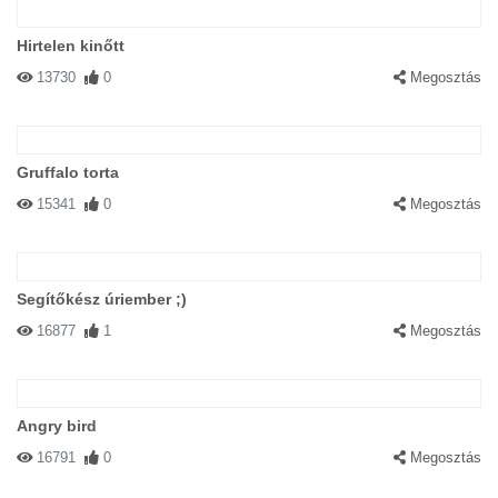
Hirtelen kinőtt
13730
0
Megosztás
Gruffalo torta
15341
0
Megosztás
Segítőkész úriember ;)
16877
1
Megosztás
Angry bird
16791
0
Megosztás