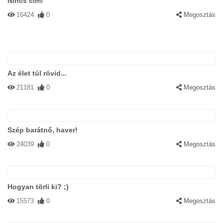
Nincs cím!
16424
0
Megosztás
Az élet túl rövid...
21181
0
Megosztás
Szép barátnő, haver!
24039
0
Megosztás
Hogyan törli ki? ;)
15573
0
Megosztás