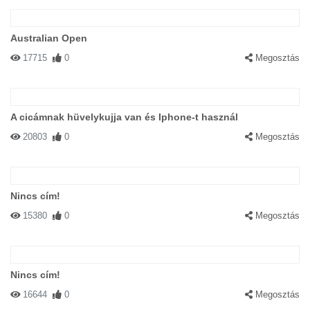
Australian Open
17715
0
Megosztás
A cicámnak hüvelykujja van és Iphone-t használ
20803
0
Megosztás
Nincs cím!
15380
0
Megosztás
Nincs cím!
16644
0
Megosztás