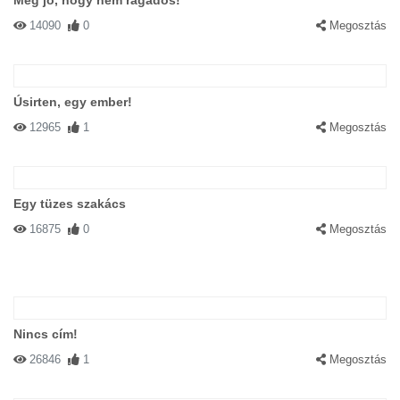
Még jó, hogy nem ragadós!
14090
0
Megosztás
Úsirten, egy ember!
12965
1
Megosztás
Egy tüzes szakács
16875
0
Megosztás
Nincs cím!
26846
1
Megosztás