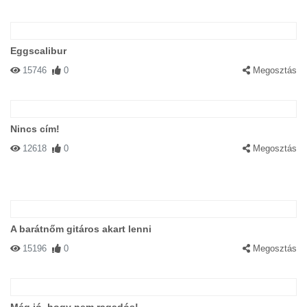
Eggscalibur
15746
0
Megosztás
Nincs cím!
12618
0
Megosztás
A barátnőm gitáros akart lenni
15196
0
Megosztás