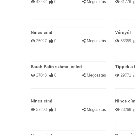
42282
0
Megosztás
31776
Nincs cím!
Vérnyúl
25027
0
Megosztás
33359
Sarah Palin számol veled
Tippek a 
27043
0
Megosztás
29771
Nincs cím!
Nincs cím
37893
1
Megosztás
23268