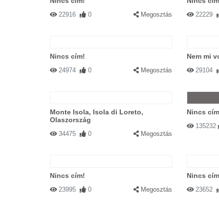
Nincs cím!
Nincs cím
22916
0
Megosztás
22229
Nincs cím!
Nem mi v
24974
0
Megosztás
29104
Monte Isola, Isola di Loreto,
Nincs cím
Olaszország
135232
34475
0
Megosztás
Nincs cím!
Nincs cím
23995
0
Megosztás
23652