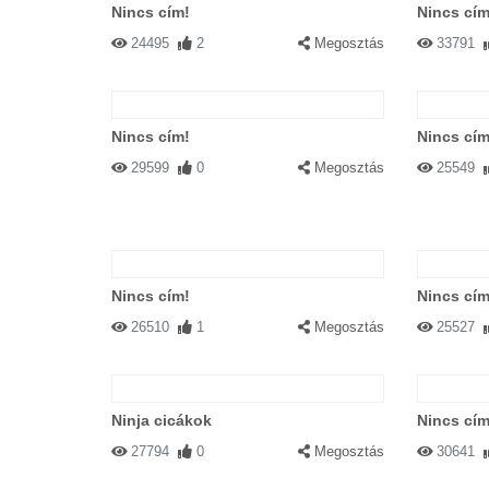
Nincs cím!
Nincs cím
24495
2
Megosztás
33791
Nincs cím!
Nincs cím
29599
0
Megosztás
25549
Nincs cím!
Nincs cím
26510
1
Megosztás
25527
Ninja cicákok
Nincs cím
27794
0
Megosztás
30641