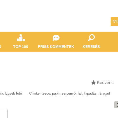
NY
S
TOP 100
FRISS KOMMENTEK
KERESÉS
Kedvenc
ia:
Egyéb fotó
Címke:
tesco
,
papír
,
serpenyő
,
fail
,
tapadás
,
ráragad