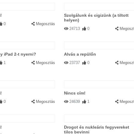
!
Szolgálunk és cigizünk (a tiltott
helyen)
0
Megosztás
24713
0
Megosz
y iPad 2-t nyerni?
Alvás a repülőn
1
Megosztás
23737
0
Megosz
!
Nincs cím!
0
Megosztás
24639
1
Megosz
!
Drogot és nukleáris fegyvereket
tilos bevinni