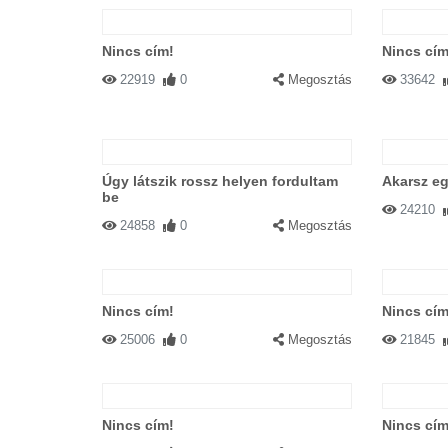
Nincs cím!
Nincs cím
22919
0
Megosztás
33642
Úgy látszik rossz helyen fordultam
Akarsz eg
be
24210
24858
0
Megosztás
Nincs cím!
Nincs cím
25006
0
Megosztás
21845
Nincs cím!
Nincs cím