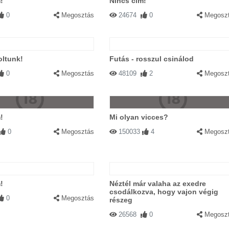
!
Nincs cím!
0
Megosztás
24674
0
Megosz
oltunk!
Futás - rosszul csinálod
0
Megosztás
48109
2
Megosz
!
Mi olyan vicces?
0
Megosztás
150033
4
Megosz
!
Néztél már valaha az exedre
csodálkozva, hogy vajon végig
0
Megosztás
részeg
26568
0
Megosz