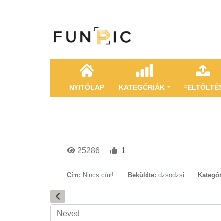
NYITÓLAP
KATEGÓRIÁK
FELTÖLTÉ
25286
1
Cím:
Nincs cím!
Beküldte:
dzsodzsi
Kategór