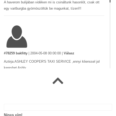
A haverom bulijában vidéken mi is csináltunk hasonlót, csak ott
egy vartburgba gyömöszöltük be magunkat, tízen!!!
#78259 bakfitty
|
2004-05-08 00:00:00
|
Válasz
Aztirja:ASHLEY COOPER'S TAXI SERVICE ,ennyi klienssel jol
kereshet Ashly ....
#58589 Isti
|
2004-02-03 00:00:00
|
Válasz
Nincs cím!