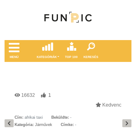
MENÜ
KATEGÓRIÁK
TOP 100
KERESÉS
16632
1
Kedvenc
Cím:
afrikai taxi
Beküldte:
-
Kategória:
Járművek
Címke:
-