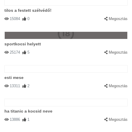
Tiz kicsi néger Dél-Afrikából?
tilos a festett szélvédő!
15084
0
Megosztás
sportkocsi helyett
25174
5
Megosztás
esti mese
13311
2
Megosztás
ha titanic a kocsid neve
13886
1
Megosztás