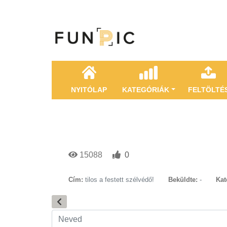
NYITÓLAP
KATEGÓRIÁK
FELTÖLTÉ
15088
0
Cím:
tilos a festett szélvédő!
Beküldte:
-
Kat