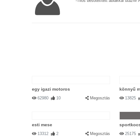
-Tilos besötétített ablakkal utazni!
egy igazi motoros
könnyű m
62980
10
Megosztás
13825
esti mese
sportkocs
13312
2
Megosztás
25175