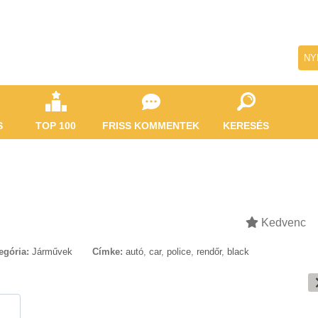
NY
S
TOP 100
FRISS KOMMENTEK
KERESÉS
Kedvenc
egória:
Járművek
Címke:
autó
,
car
,
police
,
rendőr
,
black