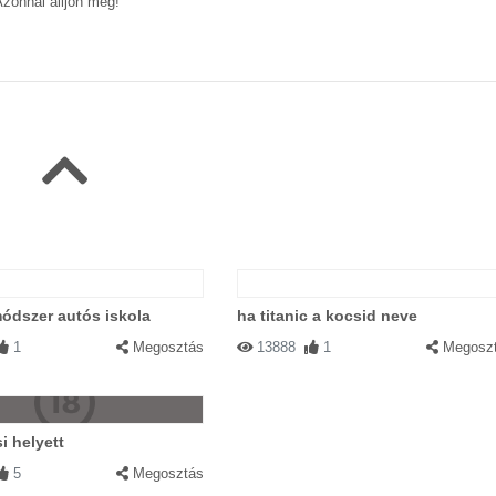
 Azonnal álljon meg!
ódszer autós iskola
ha titanic a kocsid neve
1
Megosztás
13888
1
Megosz
i helyett
5
Megosztás