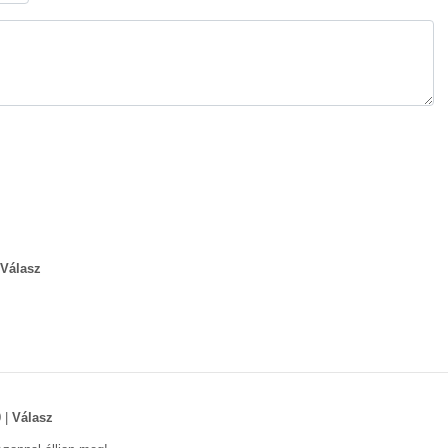
Válasz
0
|
Válasz