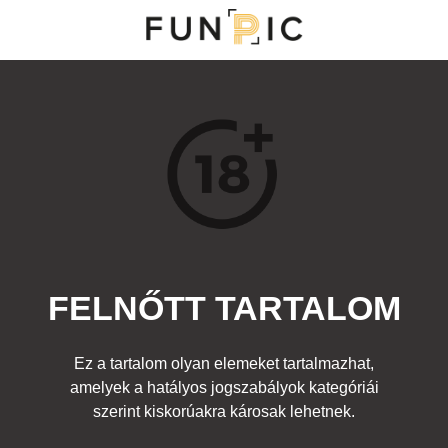
MENÜ
KATEGÓRIÁK
TOP 100
KERESÉS
FELNŐTT TARTALOM
17477
0
Kedvenc
Ez a tartalom olyan elemeket tartalmazhat,
Cím:
amelyek a hatályos jogszabályok kategóriái
a gyilkos doboz
Beküldte:
-
Kategória:
szerint kiskorúakra károsak lehetnek.
Felnőtt
Címke:
játék
,
toy
,
cock
,
dick
,
fasz
,
pénisz
,
baby
,
baba