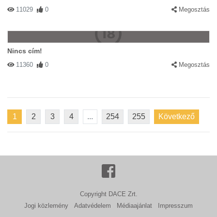
11029
0
Megosztás
Nincs cím!
11360
0
Megosztás
1
2
3
4
...
254
255
Következő
Copyright DACE Zrt.
Jogi közlemény
Adatvédelem
Médiaajánlat
Impresszum