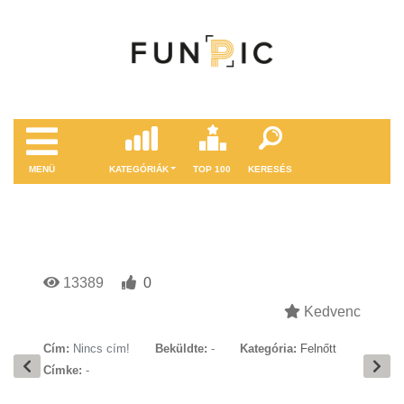
MENÜ
KATEGÓRIÁK
TOP 100
KERESÉS
13389
0
Kedvenc
Cím:
Nincs cím!
Beküldte:
-
Kategória:
Felnőtt
Címke:
-