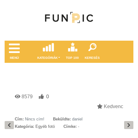
MENÜ
KATEGÓRIÁK
TOP 100
KERESÉS
8579
0
Kedvenc
Cím:
Nincs cím!
Beküldte:
daniel
Kategória:
Egyéb fotó
Címke:
-