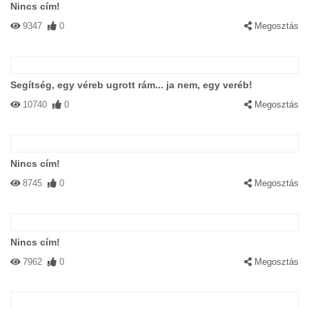
Nincs cím!
9347
0
Megosztás
Segítség, egy véreb ugrott rám... ja nem, egy veréb!
10740
0
Megosztás
Nincs cím!
8745
0
Megosztás
Nincs cím!
7962
0
Megosztás