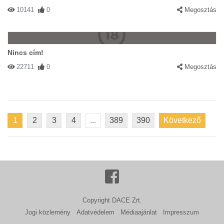
10141
0
Megosztás
Nincs cím!
22711
0
Megosztás
1
2
3
4
...
389
390
Következő
Copyright DACE Zrt.
Jogi közlemény
Adatvédelem
Médiaajánlat
Impresszum