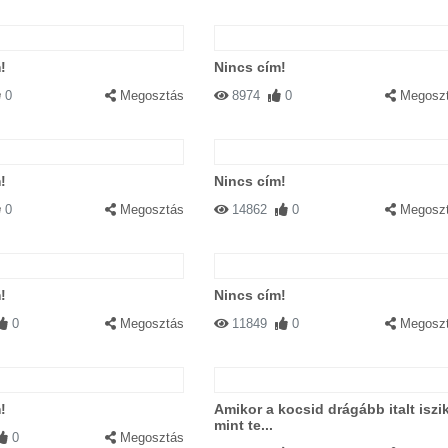
!
Nincs cím!
0
Megosztás
8974
0
Megosz
!
Nincs cím!
0
Megosztás
14862
0
Megosz
!
Nincs cím!
0
Megosztás
11849
0
Megosz
!
Amikor a kocsid drágább italt iszik
mint te...
0
Megosztás