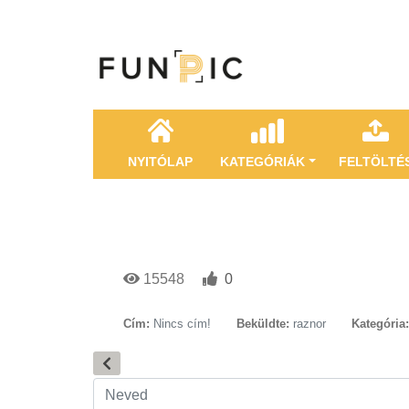
NYITÓLAP
KATEGÓRIÁK
FELTÖLTÉ
15548
0
Cím:
Nincs cím!
Beküldte:
raznor
Kategória: