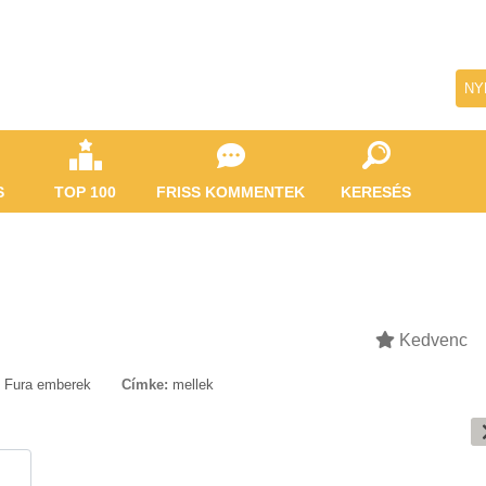
NY
S
TOP 100
FRISS KOMMENTEK
KERESÉS
Kedvenc
Fura emberek
Címke:
mellek