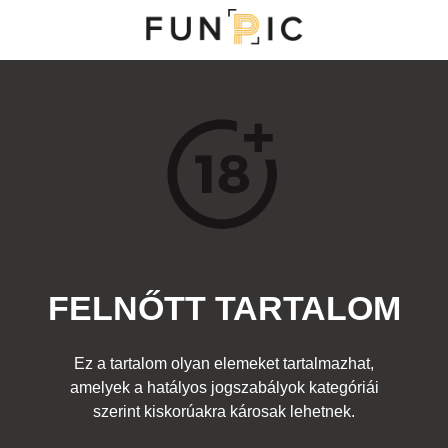
NY
S
TOP 100
FRISS KOMMENTEK
KERESÉS
FELNŐTT TARTALOM
Kedvenc
őtt
Címke:
orgia
,
gruppen
Ez a tartalom olyan elemeket tartalmazhat,
amelyek a hatályos jogszabályok kategóriái
szerint kiskorúakra károsak lehetnek.