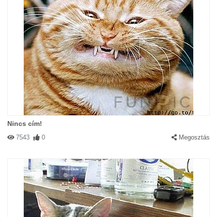
Nincs cím!
7543
0
Megosztás