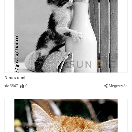
Nincs cím!
6847
0
Megosztás