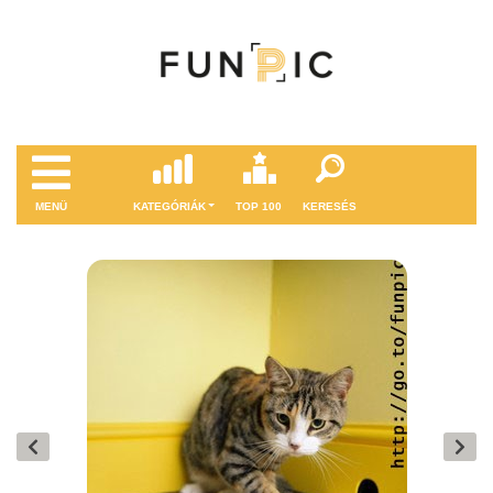
MENÜ
KATEGÓRIÁK
TOP 100
KERESÉS