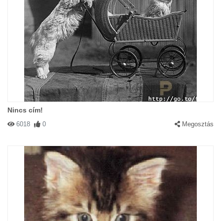
Nincs cím!
6018
0
Megosztás