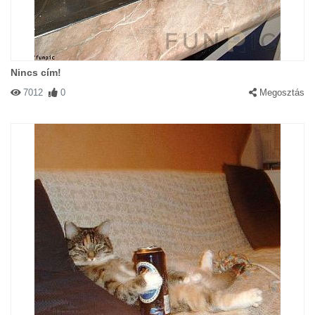
Nincs cím!
7012
0
Megosztás