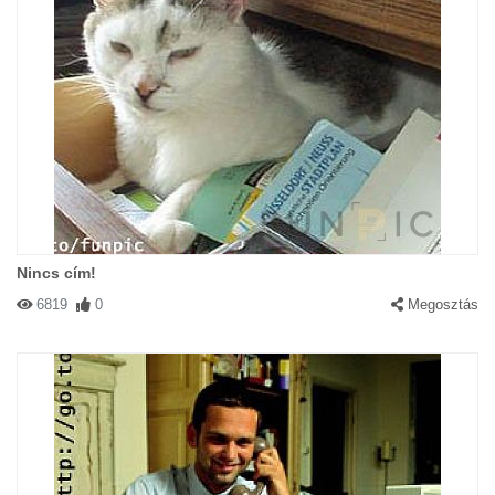
Nincs cím!
6819
0
Megosztás