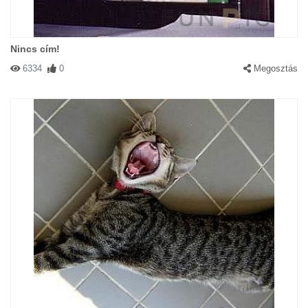
Nincs cím!
6334
0
Megosztás