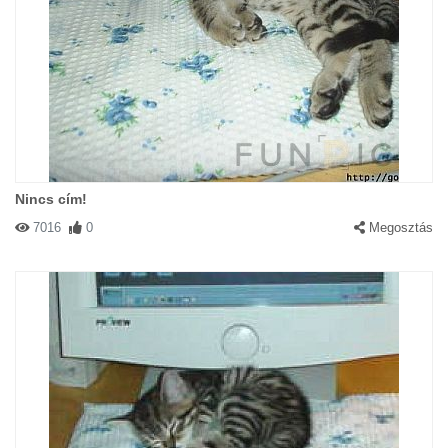
Nincs cím!
7016
0
Megosztás