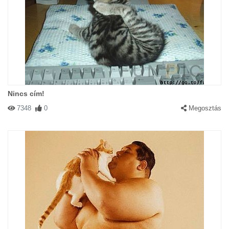
Nincs cím!
7348
0
Megosztás