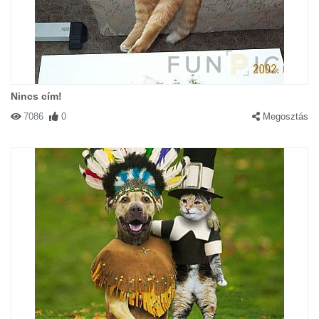
Nincs cím!
7086
0
Megosztás