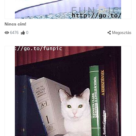
Nincs cím!
6476
0
Megosztás