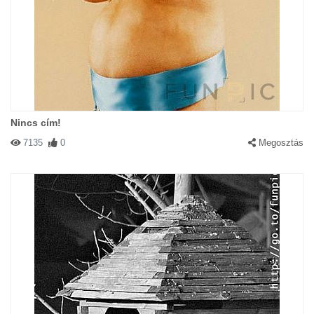
Nincs cím!
7135
0
Megosztás