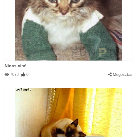
Nincs cím!
7073
0
Megosztás