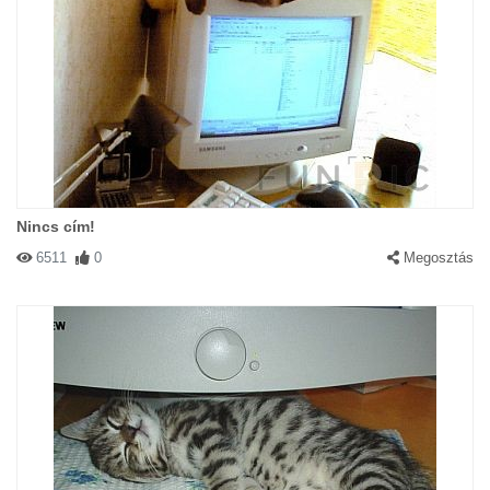
Nincs cím!
6511
0
Megosztás