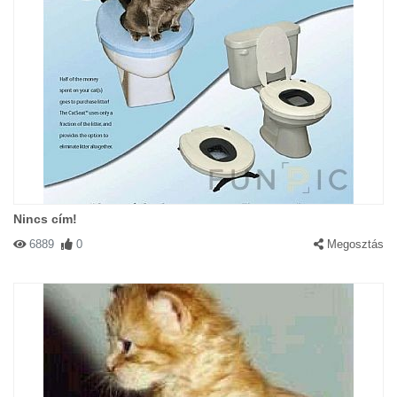
Nincs cím!
6889
0
Megosztás