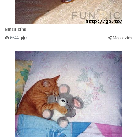
Nincs cím!
6644
0
Megosztás