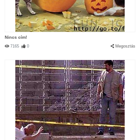
Nincs cím!
7165
0
Megosztás