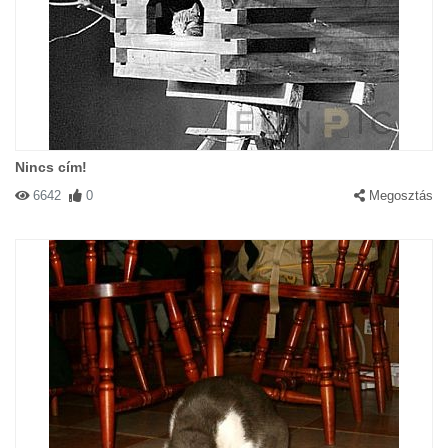
Nincs cím!
6642
0
Megosztás