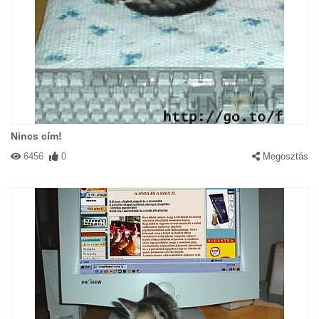
Nincs cím!
6456
0
Megosztás