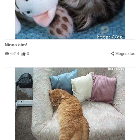
Nincs cím!
6314
0
Megosztás