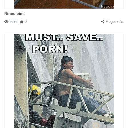
Nincs cím!
8676
0
Megosztás