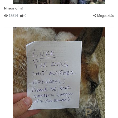
Nincs cím!
13514
0
Megosztás