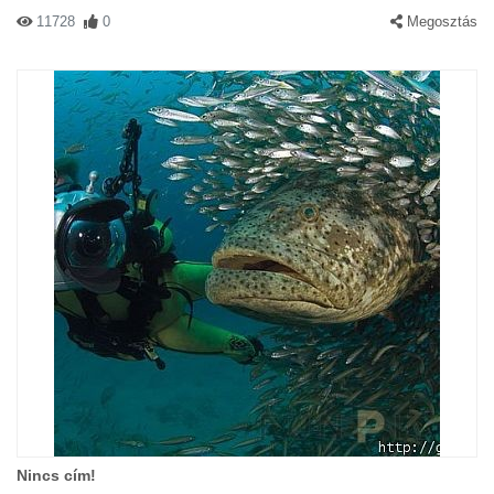
11728
0
Megosztás
Nincs cím!