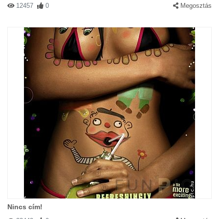
12457
0
Megosztás
Nincs cím!