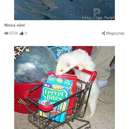
Nincs cím!
9724
0
Megosztás