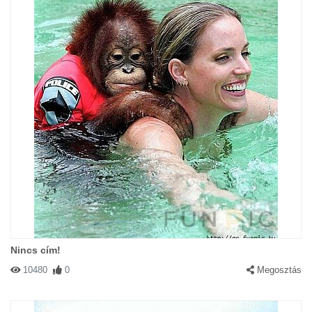
Nincs cím!
10480
0
Megosztás