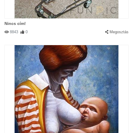
Nincs cím!
8843
0
Megosztás