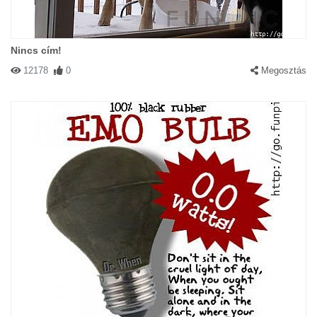
Nincs cím!
12178
0
Megosztás