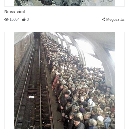
Nincs cím!
15054
0
Megosztás