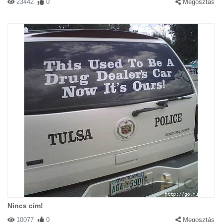
23442
0
Megosztás
Nincs cím!
10077
0
Megosztás