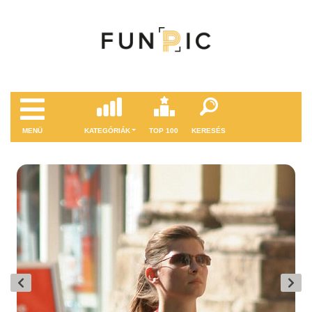
MENÜ
KATEGÓRIÁK
TOP 100
KERESÉS