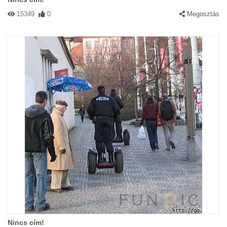
15349
0
Megosztás
Nincs cím!