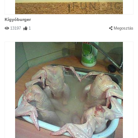
Kígyóburger
13197
1
Megosztás