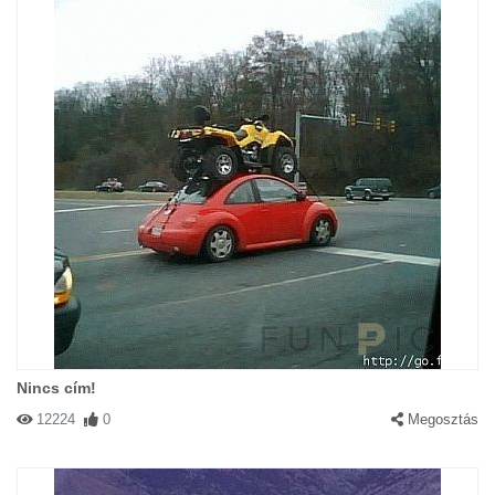
Nincs cím!
12224
0
Megosztás