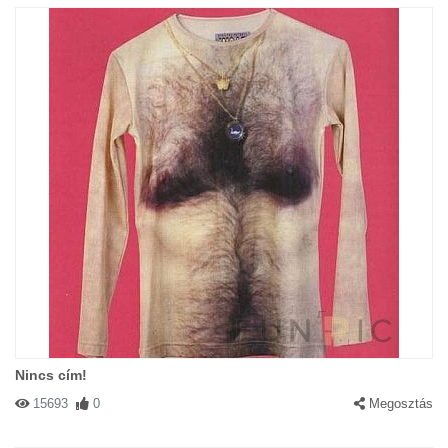
Nincs cím!
15693
0
Megosztás