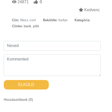
24871
0
Kedvenc
Cím:
Nincs cím!
Beküldte:
funfan
Kategória:
Címke:
barát
,
póló
ELKÜLD
Hozzászólások (
0
)