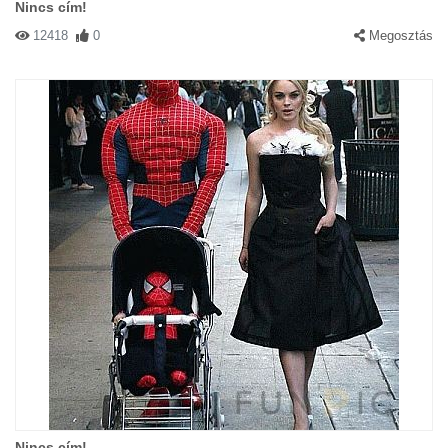
Nincs cím!
12418
0
Megosztás
Nincs cím!