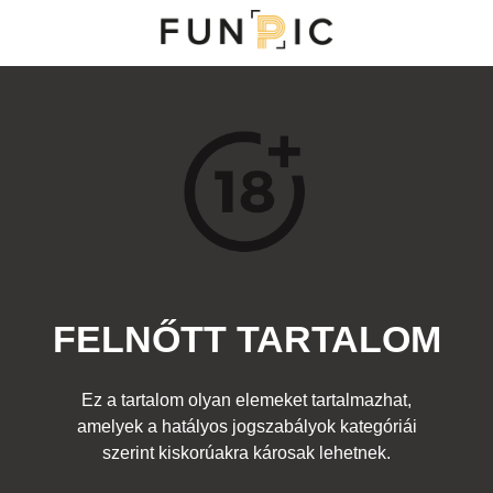
MENÜ
KATEGÓRIÁK
TOP 100
KERESÉS
FELNŐTT TARTALOM
32477
1
Kedvenc
Ez a tartalom olyan elemeket tartalmazhat,
Cím:
amelyek a hatályos jogszabályok kategóriái
Nincs cím!
Beküldte:
fromhell
Kategória:
szerint kiskorúakra károsak lehetnek.
Felnőtt
Címke:
kocsma
,
cicik
,
mellek
,
gyertya
,
égő
,
mellbimbók