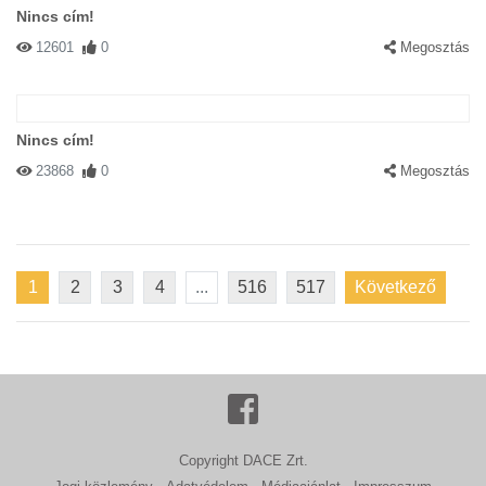
Nincs cím!
12601
0
Megosztás
Nincs cím!
23868
0
Megosztás
1
2
3
4
...
516
517
Következő
Copyright DACE Zrt.