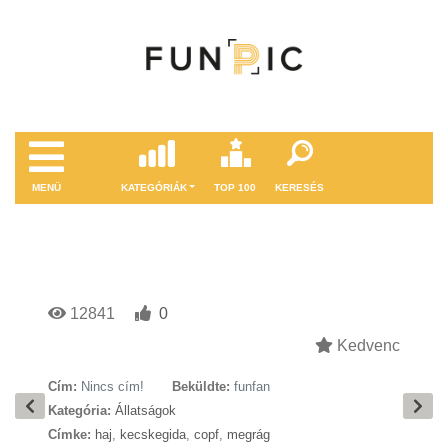
MENÜ
KATEGÓRIÁK
TOP 100
KERESÉS
12841
0
Kedvenc
Cím:
Nincs cím!
Beküldte:
funfan
Kategória:
Állatságok
Címke:
haj
,
kecskegida
,
copf
,
megrág