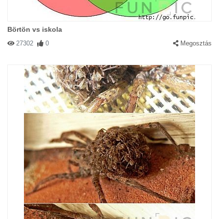
Börtön vs iskola
27302
0
Megosztás