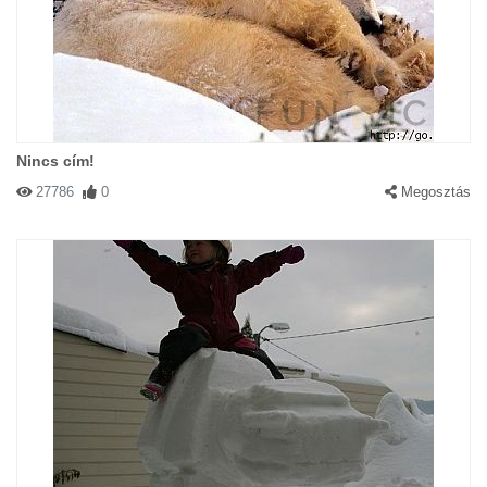
Nincs cím!
27786
0
Megosztás