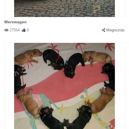
Merswagen
27554
0
Megosztás