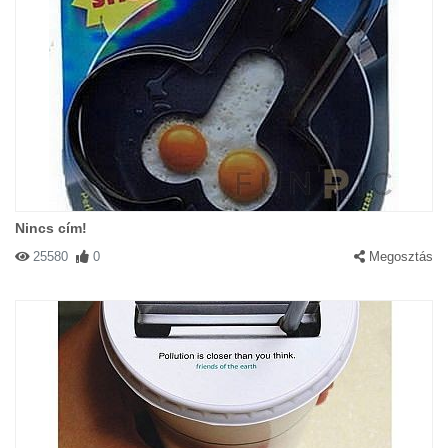
#147617 Bungle
|
2011-03-04 14:07:15
|
Válasz
Talált. :) Még pár hasonló kép:
http://funpic.hu/hu/kategoriak/cicak/36163_kep
http://funpic.hu/hu/kategoriak/cicak/33531_kep
http://funpic.hu/hu/kategoriak/cicak/33016_kep
http://funpic.hu/hu/kategoriak/allat-sag-ok/29753_kep
Előzmény: Vogel Zsigmond(#147614)
Nincs cím!
25580
0
Megosztás
#147618 Vogel Zsigmond
|
2011-03-04 14:39:10
|
Válasz
De ez most az akar lenni, hogy Can I Have Poland ? Csak
macskanyelven ? Tudom fafeju vagyok, de akkor sem vagyok