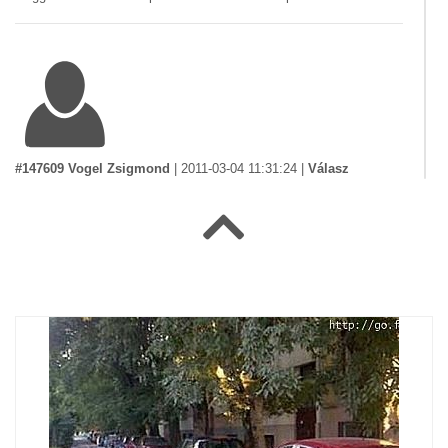
#147609 Vogel Zsigmond
|
2011-03-04 11:31:24
|
Válasz
Vazzeg, olyan kivancsi lennek, hogy ki irta azt a kacifantos
mondatot a kepre angolul. Jezus Maria! I has Polland ??? Es
kerdes kijelento szorendben ? Vagy csak en vagyok olyan
korlatolt, hogy nem ertem ?
#147612 Bungle
|
2011-03-04 11:51:29
|
Válasz