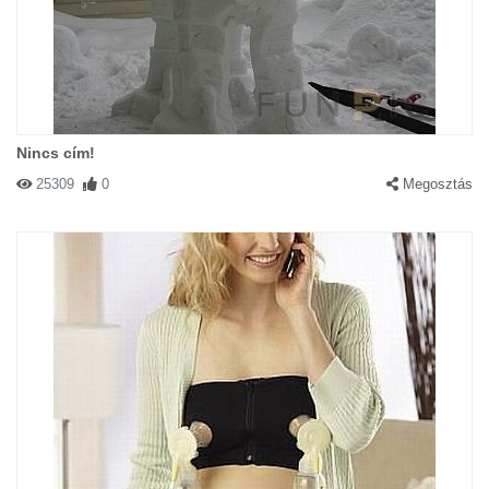
Nincs cím!
25309
0
Megosztás