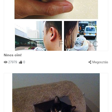
meg ebben biztos :)
Előzmény: Bungle(#147617)
Nincs cím!
27979
0
Megosztás