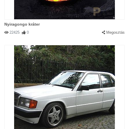
Nyiragongo kráter
22425
0
Megosztás