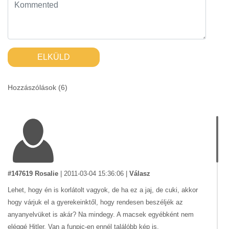
ELKÜLD
Hozzászólások (
6
)
#147619 Rosalie
|
2011-03-04 15:36:06
|
Válasz
Lehet, hogy én is korlátolt vagyok, de ha ez a jaj, de cuki, akkor
hogy várjuk el a gyerekeinktől, hogy rendesen beszéljék az
anyanyelvüket is akár? Na mindegy. A macsek egyébként nem
eléggé Hitler. Van a funpic-en ennél találóbb kép is.