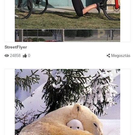
StreetFlyer
24858
0
Megosztás