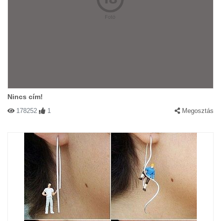
Nincs cím!
178252
1
Megosztás