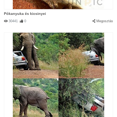
Pókanyuka és kicsinyei
30441
0
Megosztás