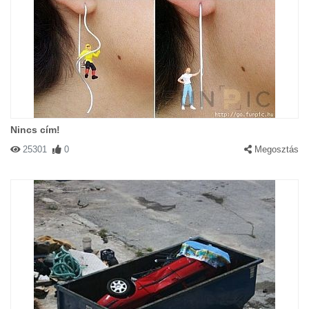
Nincs cím!
25301
0
Megosztás