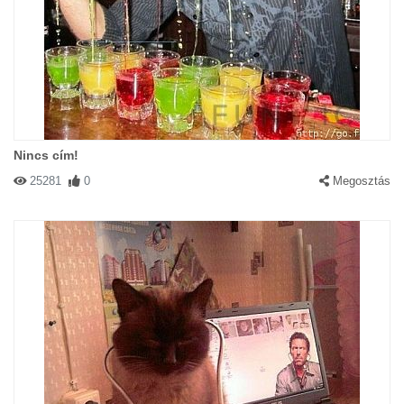
Nincs cím!
25281
0
Megosztás