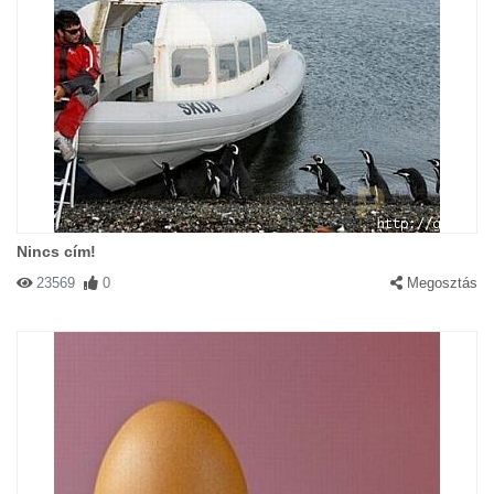
Nincs cím!
23569
0
Megosztás