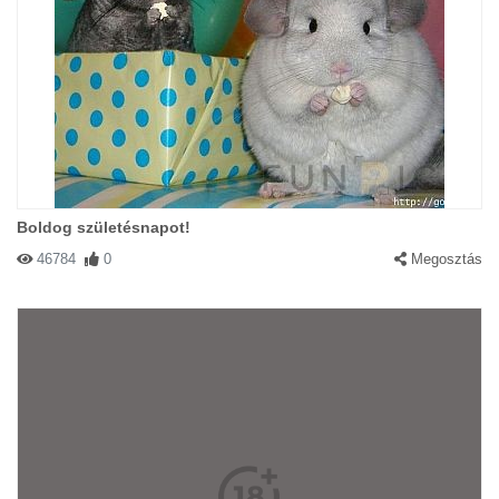
Boldog születésnapot!
46784
0
Megosztás