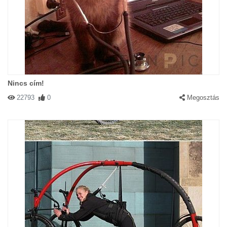
Nincs cím!
22793
0
Megosztás