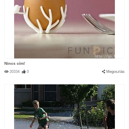
Nincs cím!
20334
0
Megosztás