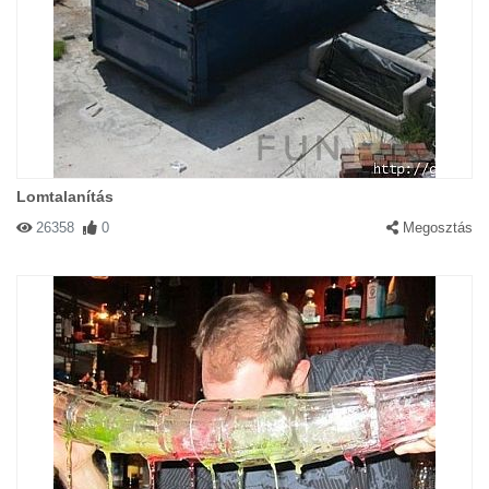
Lomtalanítás
26358
0
Megosztás