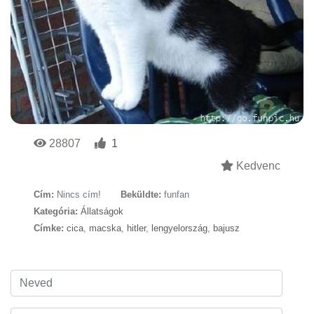
28807
1
Kedvenc
Cím:
Nincs cím!
Beküldte:
funfan
Kategória:
Állatságok
Címke:
cica
,
macska
,
hitler
,
lengyelország
,
bajusz