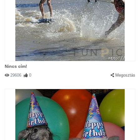
Nincs cím!
29606
0
Megosztás