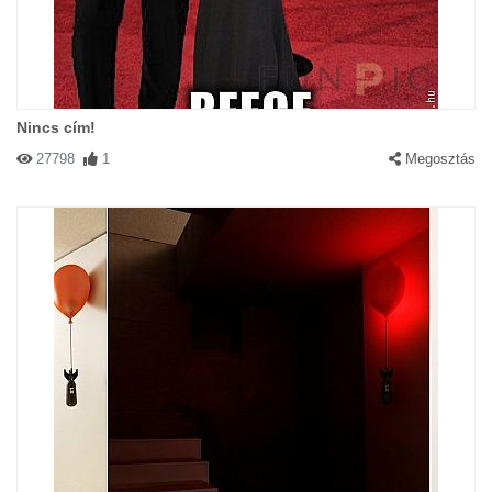
Nincs cím!
27798
1
Megosztás