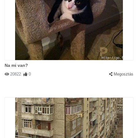
Na mi van?
20822
0
Megosztás